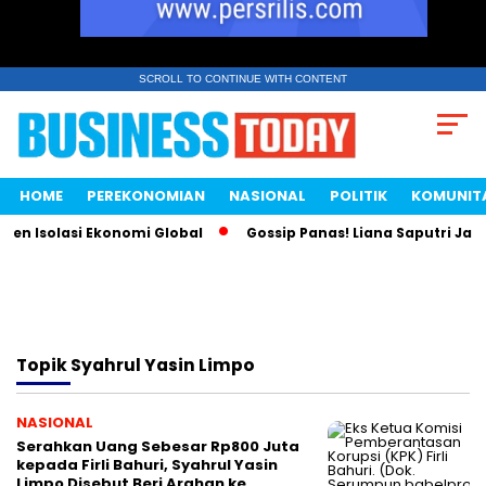
SCROLL TO CONTINUE WITH CONTENT
HOME
PEREKONOMIAN
NASIONAL
POLITIK
KOMUNIT
n Isolasi Ekonomi Global
Gossip Panas! Liana Saputri Jadi 
Topik
Syahrul Yasin Limpo
NASIONAL
Serahkan Uang Sebesar Rp800 Juta
kepada Firli Bahuri, Syahrul Yasin
Limpo Disebut Beri Arahan ke