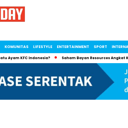
KOMUNITAS
LIFESTYLE
ENTERTAINMENT
SPORT
INTERN
Ayam KFC Indonesia?
Saham Bayan Resources Angkat Kekayaa