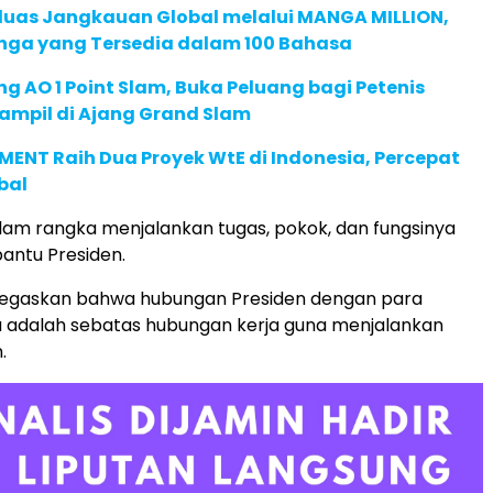
rluas Jangkauan Global melalui MANGA MILLION,
nga yang Tersedia dalam 100 Bahasa
g AO 1 Point Slam, Buka Peluang bagi Petenis
ampil di Ajang Grand Slam
ENT Raih Dua Proyek WtE di Indonesia, Percepat
bal
am rangka menjalankan tugas, pokok, dan fungsinya
antu Presiden.
egaskan bahwa hubungan Presiden dengan para
adalah sebatas hubungan kerja guna menjalankan
.