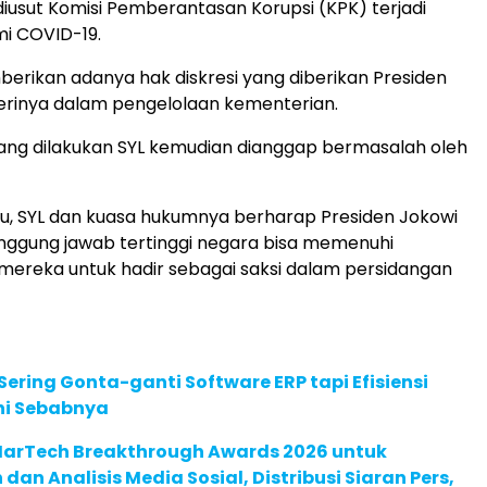
iusut Komisi Pemberantasan Korupsi (KPK) terjadi
i COVID-19.
rikan adanya hak diskresi yang diberikan Presiden
rinya dalam pengelolaan kementerian.
ang dilakukan SYL kemudian dianggap bermasalah oleh
tu, SYL dan kuasa hukumnya berharap Presiden Jokowi
nggung jawab tertinggi negara bisa memenuhi
ereka untuk hadir sebagai saksi dalam persidangan
ering Gonta-ganti Software ERP tapi Efisiensi
Ini Sebabnya
 MarTech Breakthrough Awards 2026 untuk
an Analisis Media Sosial, Distribusi Siaran Pers,