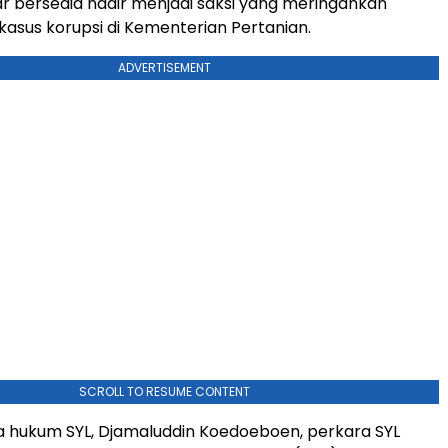
r bersedia hadir menjadi saksi yang meringankan
kasus korupsi di Kementerian Pertanian.
ADVERTISEMENT
SCROLL TO RESUME CONTENT
 hukum SYL, Djamaluddin Koedoeboen, perkara SYL