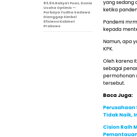
yang sedang d
83,5% Rakyat Puas, Dunia
Usaha Optimis —
ketika pandem
Purbaya Yudha Sadewa
Dianggap Simbol
Pandemi mrmbe
Efisiensi Kabinet
Prabowo
kepada mente
Namun, apa y
KPK.
Oleh karena i
sebagai pena
permohonan m
tersebut.
Baca Juga:
Perusahaan S
Tidak Naik, 
Cision Raih
Pemantauan d