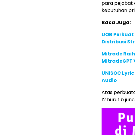
para pejabat 
kebutuhan pri
Baca Juga:
UOB Perkuat
Distribusi St
Mitrade Raih
MitradeGPT V
UNISOC Lyri
Audio
Atas perbuata
12 huruf b ju