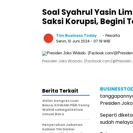
Soal Syahrul Yasin Li
Saksi Korupsi, Begini
Tim Business Today
- Pewarta
Senin, 10 Juni 2024
- 07:19 WIB
Presiden Joko Widodo. (Facbook.com/@Presiden
BUSINESSTO
Berita Terkait
tanggapannya 
Gelar Kongres Luar
Presiden Jokow
Biasa, KOWANI Pilih Yenny
Wahid sebagai Ketua
Umum Baru
Seperti diket
sudah melayan
Penyerahan Jabatan
Kabais TNI Dinilai