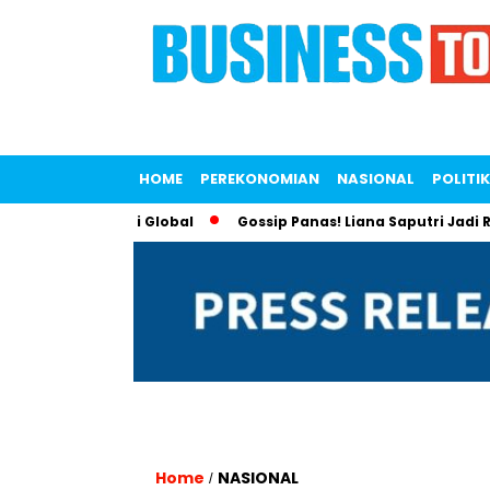
HOME
PEREKONOMIAN
NASIONAL
POLITIK
lasi Ekonomi Global
Gossip Panas! Liana Saputri Jadi Ratu 
Home
NASIONAL
/