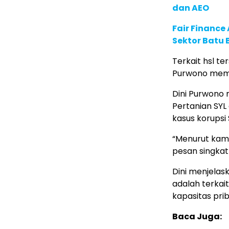
dan AEO
Fair Financ
Sektor Batu 
Terkait hsl te
Purwono mem
Dini Purwono 
Pertanian SYL
kasus korupsi 
“Menurut kami
pesan singka
Dini menjelas
adalah terkai
kapasitas prib
Baca Juga: