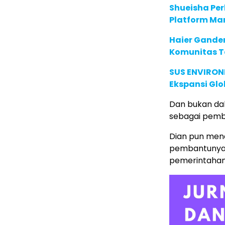
Shueisha Pe
Platform Ma
Haier Ganden
Komunitas T
SUS ENVIRONM
Ekspansi Glo
Dan bukan dal
sebagai pemb
Dian pun men
pembantunya 
pemerintahan