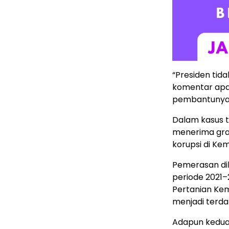
“Presiden tid
komentar apa 
pembantunya,” 
Dalam kasus 
menerima grat
korupsi di Ke
Pemerasan di
periode 2021–
Pertanian Ke
menjadi terda
Adapun kedua