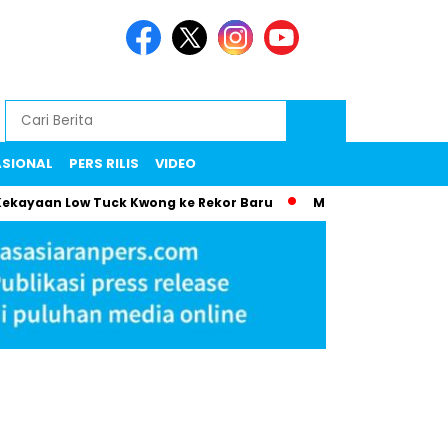
ASIONAL
PERS RILIS
VIDEO
n Low Tuck Kwong ke Rekor Baru
Maman Klarifikasi Surat Vi