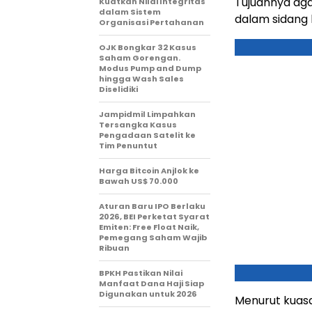
Tujuannya aga
Kuatkan Nilai Integritas
dalam Sistem
dalam sidang 
Organisasi Pertahanan
OJK Bongkar 32 Kasus
Saham Gorengan.
Modus Pump and Dump
hingga Wash Sales
Diselidiki
Jampidmil Limpahkan
Tersangka Kasus
Pengadaan Satelit ke
Tim Penuntut
Harga Bitcoin Anjlok ke
Bawah US$ 70.000
Aturan Baru IPO Berlaku
2026, BEI Perketat Syarat
Emiten: Free Float Naik,
Pemegang Saham Wajib
Ribuan
BPKH Pastikan Nilai
Manfaat Dana Haji Siap
Digunakan untuk 2026
Menurut kuasa