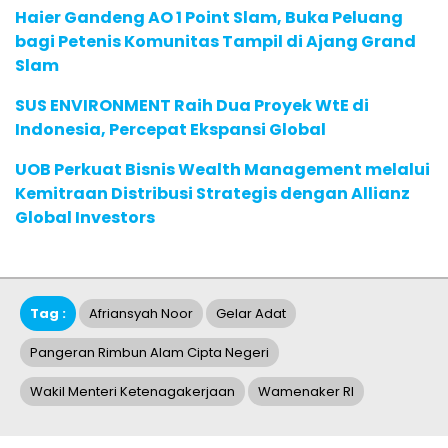
Haier Gandeng AO 1 Point Slam, Buka Peluang
bagi Petenis Komunitas Tampil di Ajang Grand
Slam
SUS ENVIRONMENT Raih Dua Proyek WtE di
Indonesia, Percepat Ekspansi Global
UOB Perkuat Bisnis Wealth Management melalui
Kemitraan Distribusi Strategis dengan Allianz
Global Investors
Tag :
Afriansyah Noor
Gelar Adat
Pangeran Rimbun Alam Cipta Negeri
Wakil Menteri Ketenagakerjaan
Wamenaker RI