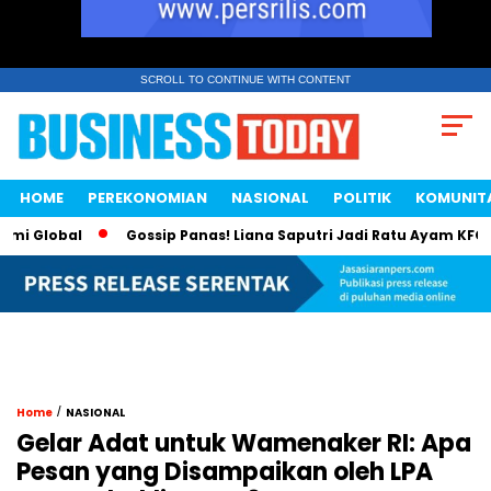
SCROLL TO CONTINUE WITH CONTENT
HOME
PEREKONOMIAN
NASIONAL
POLITIK
KOMUNIT
Global
Gossip Panas! Liana Saputri Jadi Ratu Ayam KFC Indo
/
Home
NASIONAL
Gelar Adat untuk Wamenaker RI: Apa
Pesan yang Disampaikan oleh LPA