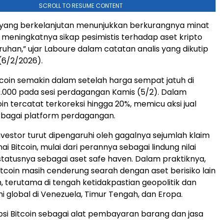
SCROLL TO RESUME CONTENT
 yang berkelanjutan menunjukkan berkurangnya minat
a meningkatnya sikap pesimistis terhadap aset kripto
ruhan,” ujar Laboure dalam catatan analis yang dikutip
(6/2/2026).
coin semakin dalam setelah harga sempat jatuh di
.000 pada sesi perdagangan Kamis (5/2). Dalam
in tercatat terkoreksi hingga 20%, memicu aksi jual
erbagai platform perdagangan.
nvestor turut dipengaruhi oleh gagalnya sejumlah klaim
 Bitcoin, mulai dari perannya sebagai lindung nilai
 statusnya sebagai aset safe haven. Dalam praktiknya,
tcoin masih cenderung searah dengan aset berisiko lain
, terutama di tengah ketidakpastian geopolitik dan
global di Venezuela, Timur Tengah, dan Eropa.
dopsi Bitcoin sebagai alat pembayaran barang dan jasa