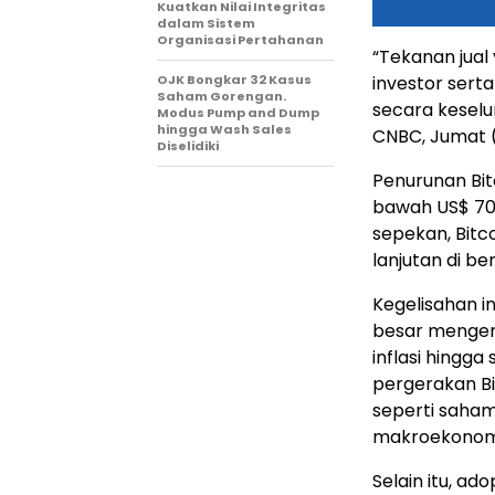
Kuatkan Nilai Integritas
dalam Sistem
Organisasi Pertahanan
“Tekanan jual
OJK Bongkar 32 Kasus
investor sert
Saham Gorengan.
secara keselu
Modus Pump and Dump
hingga Wash Sales
CNBC, Jumat 
Diselidiki
Penurunan Bit
bawah US$ 70
sepekan, Bitco
lanjutan di b
Kegelisahan i
besar mengenai
inflasi hingga
pergerakan Bi
seperti saham
makroekonomi 
Selain itu, a