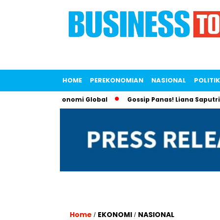
HOME
PEREKONOMIAN
NASIONAL
POLITIK
en Isolasi Ekonomi Global
Gossip Panas! Liana Saputri Jadi
Home
EKONOMI
NASIONAL
/
/