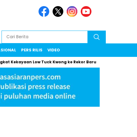
ASIONAL
PERS RILIS
VIDEO
ekayaan Low Tuck Kwong ke Rekor Baru
Maman Klarifikasi Su