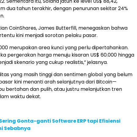
. Sementara itu, Solana jatuh ke level US$ 88,42,
m dua tahun terakhir, dengan penurunan sekitar 24%
n.
tian CoinShares, James Butterfill, menegaskan bahwa
rtentu kini menjadi sorotan pelaku pasar.
.000 merupakan area kunci yang perlu dipertahankan.
aka pergerakan harga menuju kisaran US$ 60.000 hingga
jadi skenario yang cukup realistis,” jelasnya.
litas yang masih tinggi dan sentimen global yang belum
 pasar kini menanti arah selanjutnya dari Bitcoin—
bertahan dan pulih, atau justru melanjutkan tren
lam waktu dekat.
ering Gonta-ganti Software ERP tapi Efisiensi
Ini Sebabnya