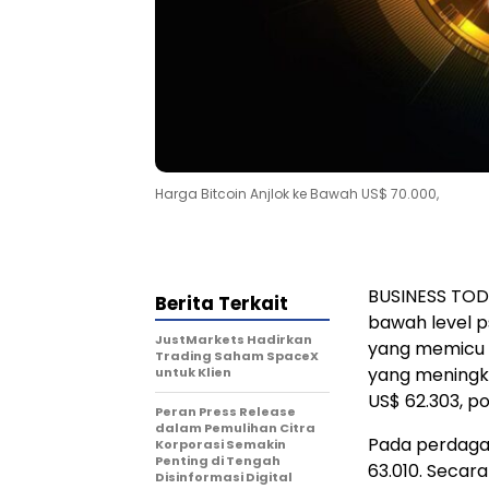
Harga Bitcoin Anjlok ke Bawah US$ 70.000,
BUSINESS TODA
Berita Terkait
bawah level 
JustMarkets Hadirkan
yang memicu k
Trading Saham SpaceX
yang meningk
untuk Klien
US$ 62.303, p
Peran Press Release
dalam Pemulihan Citra
Pada perdagan
Korporasi Semakin
Penting di Tengah
63.010. Secara
Disinformasi Digital