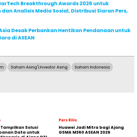
 MarTech Breakthrough Awards 2026 untuk
an Analisis Media Sosial, Distribusi Siaran Pers,
e Asia Desak Perbankan Hentikan Pendanaan untuk
Bara di ASEAN
am
Saham Asing\Investor Asing
Saham Indonesia
s
Pers Rilis
 Tampilkan Solusi
Huawei Jadi Mitra bagi Ajang
panan Data untuk
GSMA M360 ASEAN 2026