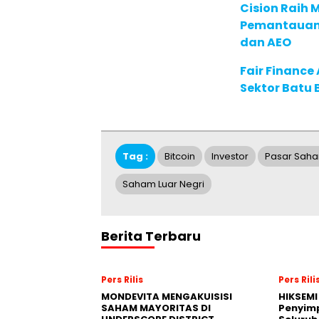
Cision Raih
Pemantauan d
dan AEO
Fair Financ
Sektor Batu 
Tag :
Bitcoin
Investor
Pasar Sah
Saham Luar Negri
Berita Terbaru
Pers Rilis
Pers Rili
MONDEVITA MENGAKUISISI
HIKSEMI
SAHAM MAYORITAS DI
Penyim