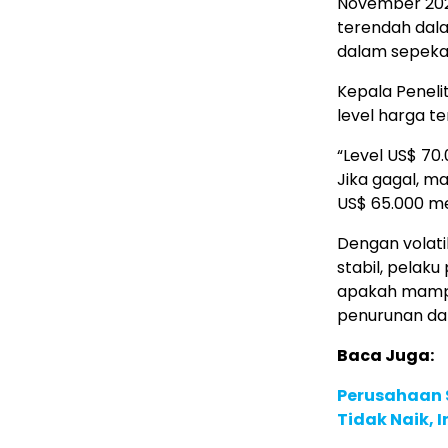
November 2022
terendah dala
dalam sepeka
Kepala Peneli
level harga te
“Level US$ 70
Jika gagal, m
US$ 65.000 men
Dengan volati
stabil, pelaku
apakah mampu 
penurunan da
Baca Juga:
Perusahaan S
Tidak Naik, 