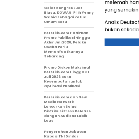
melemah hamp
Gelar Kongres Luar
yang semakin 
Biasa, KOWANI Pilih Yenny
Wahid sebagai Ketua
Analis Deutsc
Umum Baru
bukan sekadar
Persrilis.com Hadirkan
Promo Publikasi Hingga
Akhir Juli 2026, Pelaku
Usaha Perlu
Memanfaatkannya
Sekarang
Promo Diskon Maksimal
Persrilis.com Hingga 31
Juli 2026 Buka
Kesempatan untuk
Optimasi Publikasi
Persrilis.com dan New
Media Network
Luncurkan Solusi
Distribusi Press Release
dengan Audiens Lebih
Luas
Penyerahan Jabatan
Kabais TNI Dinilai