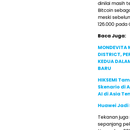
dinilai masih
Bitcoin sebag
meski sebelu
126.000 pada 
Baca Juga:
MONDEVITA 
DISTRICT, P
KEDUA DALA
BARU
HIKSEMI Tam
Skenario di
AI di Asia T
Huawei Jadi
Tekanan juga 
sepanjang pek