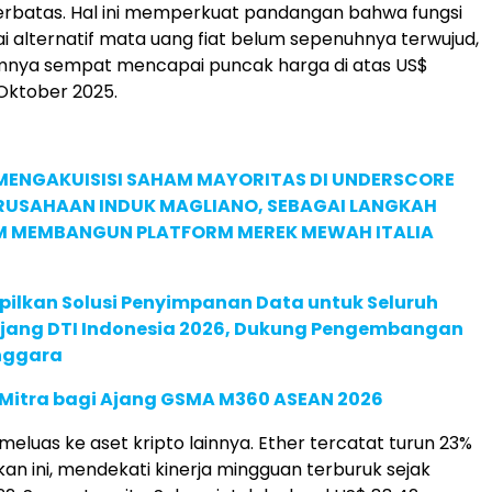
 terbatas. Hal ini memperkuat pandangan bahwa fungsi
ai alternatif mata uang fiat belum sepenuhnya terwujud,
mnya sempat mencapai puncak harga di atas US$
Oktober 2025.
MENGAKUISISI SAHAM MAYORITAS DI UNDERSCORE
ERUSAHAAN INDUK MAGLIANO, SEBAGAI LANGKAH
M MEMBANGUN PLATFORM MEREK MEWAH ITALIA
pilkan Solusi Penyimpanan Data untuk Seluruh
 Ajang DTI Indonesia 2026, Dukung Pengembangan
enggara
 Mitra bagi Ajang GSMA M360 ASEAN 2026
meluas ke aset kripto lainnya. Ether tercatat turun 23%
an ini, mendekati kinerja mingguan terburuk sejak