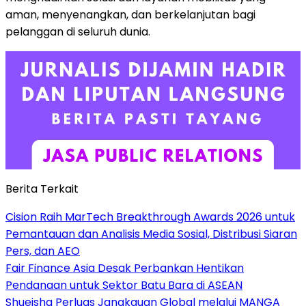
aman, menyenangkan, dan berkelanjutan bagi
pelanggan di seluruh dunia.
Berita Terkait
Cision Raih MarTech Breakthrough Awards 2026 untuk
Pemantauan dan Analisis Media Sosial, Distribusi Siaran
Pers, dan AEO
Fair Finance Asia Desak Perbankan Hentikan
Pendanaan untuk Sektor Batu Bara di ASEAN
Shueisha Perluas Jangkauan Global melalui MANGA