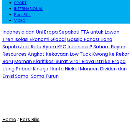
SPORT
INTERNASIONAL
Pers Rilis
VIDEO
Indonesia dan Uni Eropa Sepakati FTA untuk Lawan
Tren Isolasi Ekonomi Global
Gossip Panas! Liana
Saputri Jadi Ratu Ayam KFC Indonesia?
Saham Bayan
Resources Angkat Kekayaan Low Tuck Kwong ke Rekor
Baru
Maman Klarifikasi Surat Viral: Biaya Istri ke Eropa
Uang Pribadi
Kinerja Harita Nickel Moncer, Dividen dan
Emisi Sama-Sama Turun
Home
Pers Rilis
/