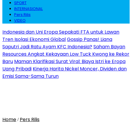
SPORT
INTERNASIONAL
Pers Rilis
VIDEO
Indonesia dan Uni Eropa Sepakati FTA untuk Lawan
Tren Isolasi Ekonomi Global
Gossip Panas! Liana
Saputri Jadi Ratu Ayam KFC Indonesia?
Saham Bayan
Resources Angkat Kekayaan Low Tuck Kwong ke Rekor
Baru
Maman Klarifikasi Surat Viral: Biaya Istri ke Eropa
Uang Pribadi
Kinerja Harita Nickel Moncer, Dividen dan
Emisi Sama-Sama Turun
Home
Pers Rilis
/