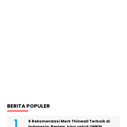
BERITA POPULER
5 Rekomendasi Merk Thinwall Terbaik di
Indonesia: Review Jujur untuk UMKM