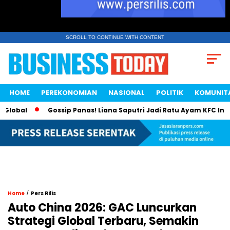
SCROLL TO CONTINUE WITH CONTENT
HOME
PEREKONOMIAN
NASIONAL
POLITIK
KOMUNIT
obal
Gossip Panas! Liana Saputri Jadi Ratu Ayam KFC Indone
/
Home
Pers Rilis
Auto China 2026: GAC Luncurkan
Strategi Global Terbaru, Semakin