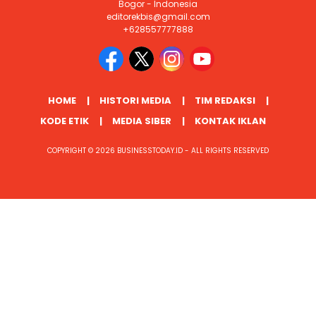
Bogor - Indonesia
editorekbis@gmail.com
+628557777888
HOME
HISTORI MEDIA
TIM REDAKSI
KODE ETIK
MEDIA SIBER
KONTAK IKLAN
COPYRIGHT © 2026 BUSINESSTODAY.ID - ALL RIGHTS RESERVED