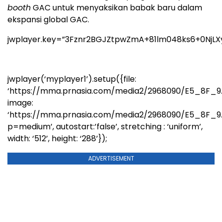
booth
GAC untuk menyaksikan babak baru dalam
ekspansi global GAC.
jwplayer.key=”3Fznr2BGJZtpwZmA+81lm048ks6+0NjLX
jwplayer(‘myplayer1’).setup({file:
‘https://mma.prnasia.com/media2/2968090/E5_8F_9
image:
‘https://mma.prnasia.com/media2/2968090/E5_8F_
p=medium’, autostart:’false’, stretching : ‘uniform’,
width: ‘512’, height: ‘288’});
ADVERTISEMENT