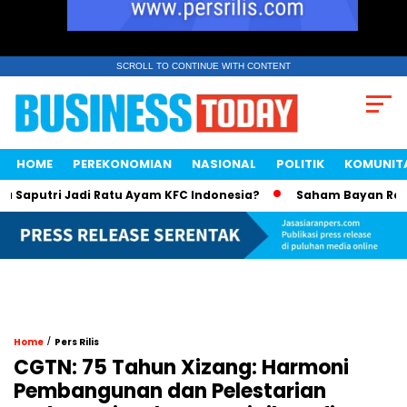
SCROLL TO CONTINUE WITH CONTENT
HOME
PEREKONOMIAN
NASIONAL
POLITIK
KOMUNIT
putri Jadi Ratu Ayam KFC Indonesia?
Saham Bayan Resource
/
Home
Pers Rilis
CGTN: 75 Tahun Xizang: Harmoni
Pembangunan dan Pelestarian