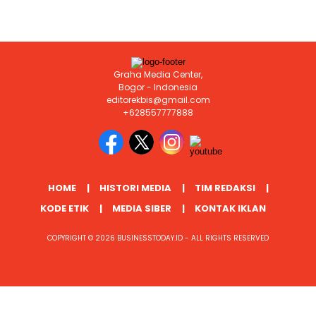
Graha Media Center,
Bogor - Indonesia
editorekbis@gmail.com
+628557777888
HOME
HISTORI MEDIA
TIM REDAKSI
KODE ETIK
MEDIA SIBER
KONTAK IKLAN
COPYRIGHT © 2026 BUSINESSTODAY.ID - ALL RIGHTS RESERVED