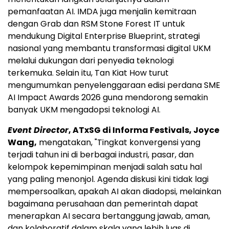
pemanfaatan AI. IMDA juga menjalin kemitraan
dengan Grab dan RSM Stone Forest IT untuk
mendukung Digital Enterprise Blueprint, strategi
nasional yang membantu transformasi digital UKM
melalui dukungan dari penyedia teknologi
terkemuka. Selain itu, Tan Kiat How turut
mengumumkan penyelenggaraan edisi perdana SME
AI Impact Awards 2026 guna mendorong semakin
banyak UKM mengadopsi teknologi AI.
Event Director
, ATxSG di Informa Festivals, Joyce
Wang,
mengatakan, "Tingkat konvergensi yang
terjadi tahun ini di berbagai industri, pasar, dan
kelompok kepemimpinan menjadi salah satu hal
yang paling menonjol. Agenda diskusi kini tidak lagi
mempersoalkan, apakah AI akan diadopsi, melainkan
bagaimana perusahaan dan pemerintah dapat
menerapkan AI secara bertanggung jawab, aman,
dan kolaboratif dalam skala yang lebih luas di