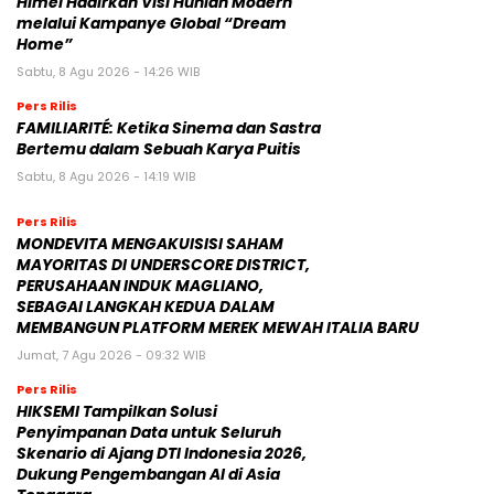
Himel Hadirkan Visi Hunian Modern
melalui Kampanye Global “Dream
Home”
Sabtu, 8 Agu 2026 - 14:26 WIB
Pers Rilis
FAMILIARITÉ: Ketika Sinema dan Sastra
Bertemu dalam Sebuah Karya Puitis
Sabtu, 8 Agu 2026 - 14:19 WIB
Pers Rilis
MONDEVITA MENGAKUISISI SAHAM
MAYORITAS DI UNDERSCORE DISTRICT,
PERUSAHAAN INDUK MAGLIANO,
SEBAGAI LANGKAH KEDUA DALAM
MEMBANGUN PLATFORM MEREK MEWAH ITALIA BARU
Jumat, 7 Agu 2026 - 09:32 WIB
Pers Rilis
HIKSEMI Tampilkan Solusi
Penyimpanan Data untuk Seluruh
Skenario di Ajang DTI Indonesia 2026,
Dukung Pengembangan AI di Asia