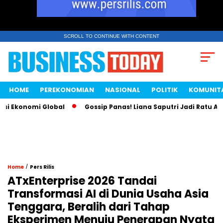
SCROLL TO CONTINUE WITH CONTENT
HOME
PEREKONOMIAN
NASIONAL
POLITIK
KOMUNIT
Ekonomi Global
Gossip Panas! Liana Saputri Jadi Ratu Ayam 
/
Home
Pers Rilis
ATxEnterprise 2026 Tandai
Transformasi AI di Dunia Usaha Asia
Tenggara, Beralih dari Tahap
Eksperimen Menuju Penerapan Nyata