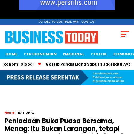
SCROLL TO CONTINUE WITH CONTENT
HOME
PEREKONOMIAN
NASIONAL
POLITIK
KOMUNIT
nomi Global
Gossip Panas! Liana Saputri Jadi Ratu Ayam KFC
/
Home
NASIONAL
Peniadaan Buka Puasa Bersama,
Menag: Itu Bukan Larangan, tetapi