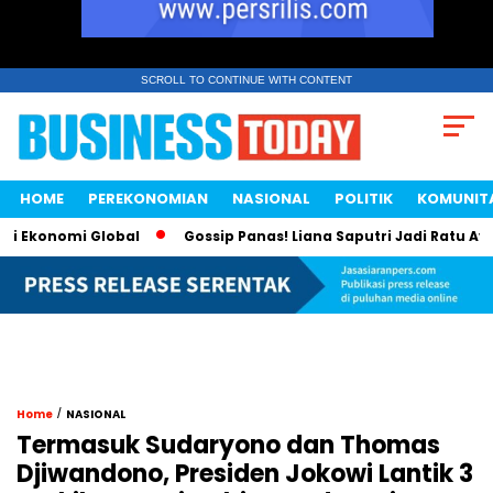
SCROLL TO CONTINUE WITH CONTENT
HOME
PEREKONOMIAN
NASIONAL
POLITIK
KOMUNIT
 Ekonomi Global
Gossip Panas! Liana Saputri Jadi Ratu Ayam
/
Home
NASIONAL
Termasuk Sudaryono dan Thomas
Djiwandono, Presiden Jokowi Lantik 3