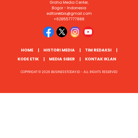
Graha Media Center,
Bogor - Indonesia
editorekbis@gmail.com
+628557777888
HOME
HISTORI MEDIA
TIM REDAKSI
KODE ETIK
MEDIA SIBER
KONTAK IKLAN
COPYRIGHT © 2026 BUSINESSTODAY.ID - ALL RIGHTS RESERVED