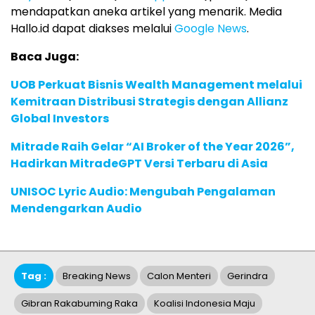
mendapatkan aneka artikel yang menarik. Media
Hallo.id dapat diakses melalui
Google News
.
Baca Juga:
UOB Perkuat Bisnis Wealth Management melalui
Kemitraan Distribusi Strategis dengan Allianz
Global Investors
Mitrade Raih Gelar “AI Broker of the Year 2026”,
Hadirkan MitradeGPT Versi Terbaru di Asia
UNISOC Lyric Audio: Mengubah Pengalaman
Mendengarkan Audio
Tag :
Breaking News
Calon Menteri
Gerindra
Gibran Rakabuming Raka
Koalisi Indonesia Maju