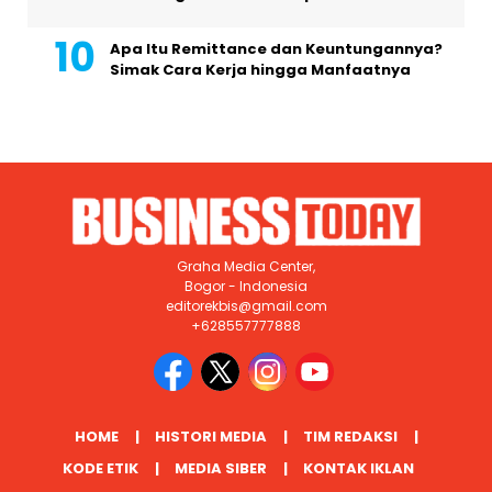
Apa Itu Remittance dan Keuntungannya?
Simak Cara Kerja hingga Manfaatnya
Graha Media Center,
Bogor - Indonesia
editorekbis@gmail.com
+628557777888
HOME
HISTORI MEDIA
TIM REDAKSI
KODE ETIK
MEDIA SIBER
KONTAK IKLAN