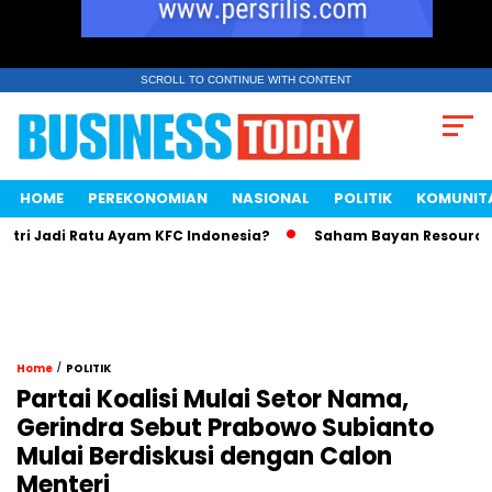
SCROLL TO CONTINUE WITH CONTENT
HOME
PEREKONOMIAN
NASIONAL
POLITIK
KOMUNIT
i Jadi Ratu Ayam KFC Indonesia?
Saham Bayan Resources An
/
Home
POLITIK
Partai Koalisi Mulai Setor Nama,
Gerindra Sebut Prabowo Subianto
Mulai Berdiskusi dengan Calon
Menteri