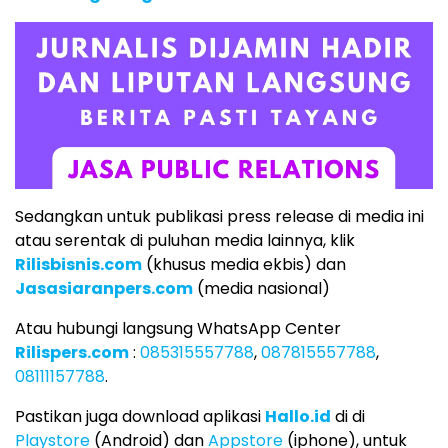
Sedangkan untuk publikasi press release di media ini
atau serentak di puluhan media lainnya, klik
Rilisbisnis.com
(khusus media ekbis) dan
Jasasiaranpers.com
(media nasional)
Atau hubungi langsung WhatsApp Center
Rilispers.com
:
085315557788
,
087815557788
,
08111157788
.
Pastikan juga download aplikasi
Hallo.id
di di
Playstore
(Android) dan
Appstore
(iphone), untuk