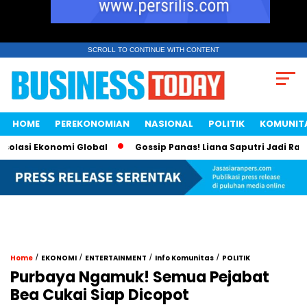
SCROLL TO CONTINUE WITH CONTENT
HOME
PEREKONOMIAN
NASIONAL
POLITIK
KOMUNIT
asi Ekonomi Global
Gossip Panas! Liana Saputri Jadi Ratu A
/
/
/
/
Home
EKONOMI
ENTERTAINMENT
Info Komunitas
POLITIK
Purbaya Ngamuk! Semua Pejabat
Bea Cukai Siap Dicopot