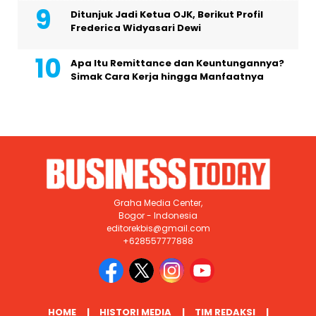
Ditunjuk Jadi Ketua OJK, Berikut Profil
Frederica Widyasari Dewi
Apa Itu Remittance dan Keuntungannya?
Simak Cara Kerja hingga Manfaatnya
Graha Media Center,
Bogor - Indonesia
editorekbis@gmail.com
+628557777888
HOME
HISTORI MEDIA
TIM REDAKSI