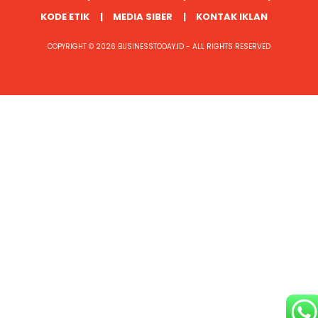
KODE ETIK
MEDIA SIBER
KONTAK IKLAN
COPYRIGHT © 2026 BUSINESSTODAY.ID - ALL RIGHTS RESERVED