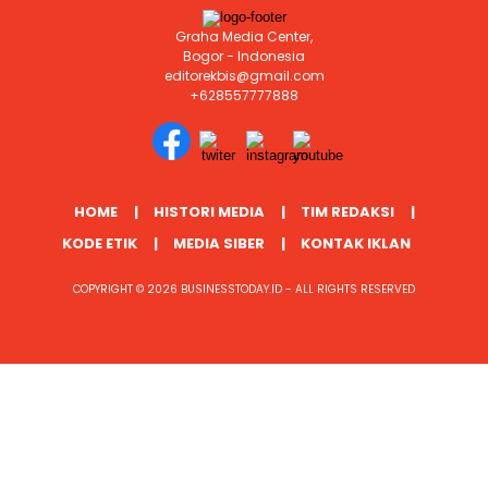
Graha Media Center,
Bogor - Indonesia
editorekbis@gmail.com
+628557777888
HOME
HISTORI MEDIA
TIM REDAKSI
KODE ETIK
MEDIA SIBER
KONTAK IKLAN
COPYRIGHT © 2026 BUSINESSTODAY.ID - ALL RIGHTS RESERVED