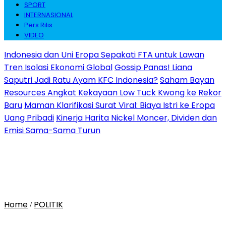
SPORT
INTERNASIONAL
Pers Rilis
VIDEO
Indonesia dan Uni Eropa Sepakati FTA untuk Lawan
Tren Isolasi Ekonomi Global
Gossip Panas! Liana
Saputri Jadi Ratu Ayam KFC Indonesia?
Saham Bayan
Resources Angkat Kekayaan Low Tuck Kwong ke Rekor
Baru
Maman Klarifikasi Surat Viral: Biaya Istri ke Eropa
Uang Pribadi
Kinerja Harita Nickel Moncer, Dividen dan
Emisi Sama-Sama Turun
Home
POLITIK
/