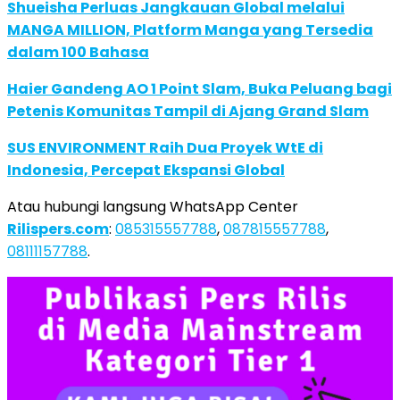
Shueisha Perluas Jangkauan Global melalui
MANGA MILLION, Platform Manga yang Tersedia
dalam 100 Bahasa
Haier Gandeng AO 1 Point Slam, Buka Peluang bagi
Petenis Komunitas Tampil di Ajang Grand Slam
SUS ENVIRONMENT Raih Dua Proyek WtE di
Indonesia, Percepat Ekspansi Global
Atau hubungi langsung WhatsApp Center
Rilispers.com
:
085315557788
,
087815557788
,
08111157788
.