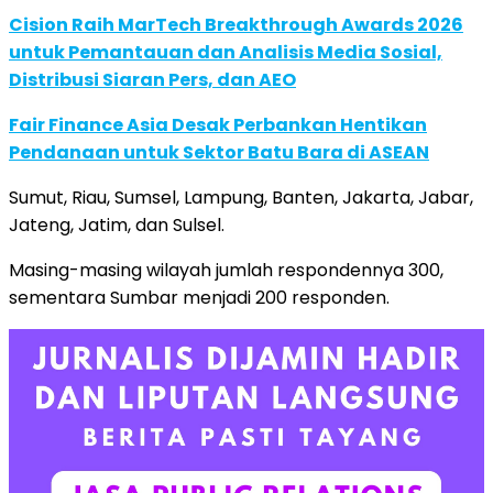
Cision Raih MarTech Breakthrough Awards 2026
untuk Pemantauan dan Analisis Media Sosial,
Distribusi Siaran Pers, dan AEO
Fair Finance Asia Desak Perbankan Hentikan
Pendanaan untuk Sektor Batu Bara di ASEAN
Sumut, Riau, Sumsel, Lampung, Banten, Jakarta, Jabar,
Jateng, Jatim, dan Sulsel.
Masing-masing wilayah jumlah respondennya 300,
sementara Sumbar menjadi 200 responden.