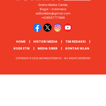
Graha Media Center,
Bogor - Indonesia
editorekbis@gmail.com
+628557777888
HOME
HISTORI MEDIA
TIM REDAKSI
KODE ETIK
MEDIA SIBER
KONTAK IKLAN
COPYRIGHT © 2026 BUSINESSTODAY.ID - ALL RIGHTS RESERVED