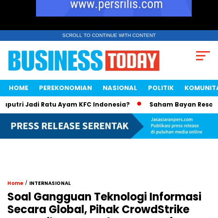
SCROLL TO CONTINUE WITH CONTENT
HOME
PEREKONOMIAN
NASIONAL
POLITIK
KOMUNIT
tri Jadi Ratu Ayam KFC Indonesia?
Saham Bayan Resources 
/
Home
INTERNASIONAL
Soal Gangguan Teknologi Informasi
Secara Global, Pihak CrowdStrike