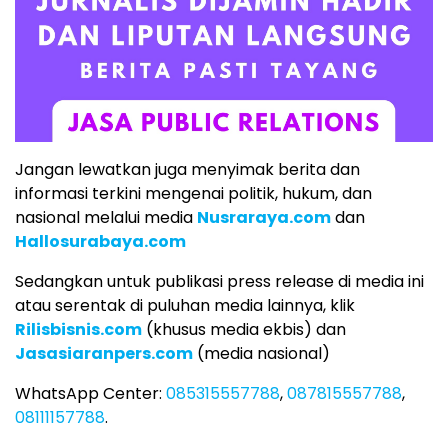
Jangan lewatkan juga menyimak berita dan
informasi terkini mengenai politik, hukum, dan
nasional melalui media
Nusraraya.com
dan
Hallosurabaya.com
Sedangkan untuk publikasi press release di media ini
atau serentak di puluhan media lainnya, klik
Rilisbisnis.com
(khusus media ekbis) dan
Jasasiaranpers.com
(media nasional)
WhatsApp Center:
085315557788
,
087815557788
,
08111157788
.