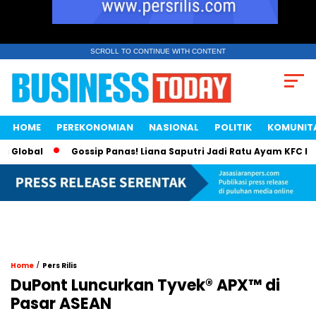
SCROLL TO CONTINUE WITH CONTENT
HOME
PEREKONOMIAN
NASIONAL
POLITIK
KOMUNIT
bal
Gossip Panas! Liana Saputri Jadi Ratu Ayam KFC Indones
/
Home
Pers Rilis
DuPont Luncurkan Tyvek® APX™ di
Pasar ASEAN