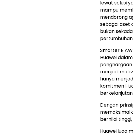
lewat solusi y
mampu member
mendorong ag
sebagai aset 
bukan sekada
pertumbuhan i
Smarter E AW
Huawei dalam
penghargaan 
menjadi motiv
hanya menjad
komitmen Huaw
berkelanjutan
Dengan prins
memaksimalkan
bernilai tinggi,
Huawei juga m