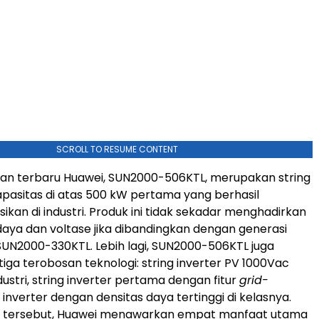
SCROLL TO RESUME CONTENT
lan terbaru Huawei, SUN2000-506KTL, merupakan string
apasitas di atas 500 kW pertama yang berhasil
sikan di industri. Produk ini tidak sekadar menghadirkan
aya dan voltase jika dibandingkan dengan generasi
UN2000-330KTL. Lebih lagi, SUN2000-506KTL juga
ga terobosan teknologi: string inverter PV 1000Vac
ustri, string inverter pertama dengan fitur
grid-
a inverter dengan densitas daya tertinggi di kelasnya.
asi tersebut, Huawei menawarkan empat manfaat utama