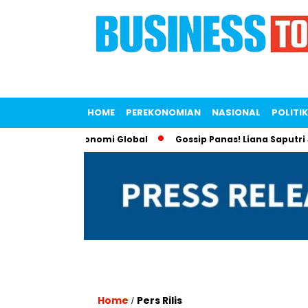
HOME
PEREKONOMIAN
NASIONAL
POLITIK
en Isolasi Ekonomi Global
Gossip Panas! Liana Saputri Jadi
Home
Pers Rilis
/