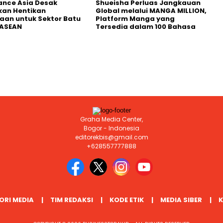
nance Asia Desak
Shueisha Perluas Jangkauan
kan Hentikan
Global melalui MANGA MILLION,
an untuk Sektor Batu
Platform Manga yang
 ASEAN
Tersedia dalam 100 Bahasa
Graha Media Center,
Bogor - Indonesia
editorekbis@gmail.com
+628557777888
ORI MEDIA
TIM REDAKSI
KODE ETIK
MEDIA SIBER
K