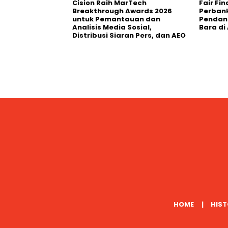
Cision Raih MarTech
Fair Fi
Breakthrough Awards 2026
Perban
untuk Pemantauan dan
Pendana
Analisis Media Sosial,
Bara di
Distribusi Siaran Pers, dan AEO
HOME
HIST