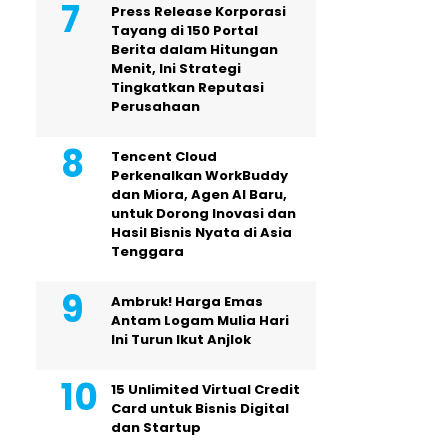
Press Release Korporasi
Tayang di 150 Portal
Berita dalam Hitungan
Menit, Ini Strategi
Tingkatkan Reputasi
Perusahaan
Tencent Cloud
Perkenalkan WorkBuddy
dan Miora, Agen AI Baru,
untuk Dorong Inovasi dan
Hasil Bisnis Nyata di Asia
Tenggara
Ambruk! Harga Emas
Antam Logam Mulia Hari
Ini Turun Ikut Anjlok
15 Unlimited Virtual Credit
Card untuk Bisnis Digital
dan Startup