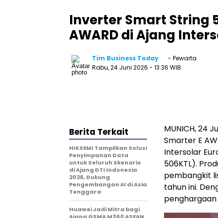
Inverter Smart String
AWARD di Ajang Inters
Tim Business Today
- Pewarta
Rabu, 24 Juni 2026
- 13:36 WIB
MUNICH, 24 Ju
Berita Terkait
Smarter E AWA
HIKSEMI Tampilkan Solusi
Intersolar Eu
Penyimpanan Data
506KTL). Produ
untuk Seluruh Skenario
di Ajang DTI Indonesia
pembangkit l
2026, Dukung
Pengembangan AI di Asia
tahun ini. De
Tenggara
penghargaan y
Huawei Jadi Mitra bagi
Ajang GSMA M360 ASEAN