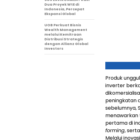
Dua Proyek WtE di
Indonesia, Percepat
Ekspansi Global
UOB Perkuat Bisnis
Wealth Management
melalui Kemitraan
Distribusi Strategis
dengan Allianz Global
Investors
Produk unggu
inverter berk
dikomersialisa
peningkatan d
sebelumnya, S
menawarkan ti
pertama di ind
forming
, sert
Melalui inov