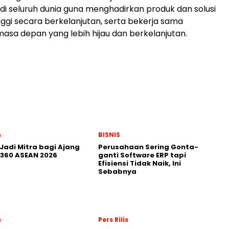
di seluruh dunia guna menghadirkan produk dan solusi
inggi secara berkelanjutan, serta bekerja sama
sa depan yang lebih hijau dan berkelanjutan.
s
BISNIS
Jadi Mitra bagi Ajang
Perusahaan Sering Gonta-
360 ASEAN 2026
ganti Software ERP tapi
Efisiensi Tidak Naik, Ini
Sebabnya
s
Pers Rilis