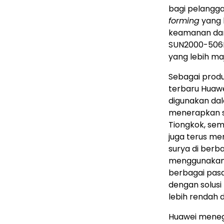
bagi pelanggan
forming
yang l
keamanan dan 
SUN2000-506KT
yang lebih maj
Sebagai produ
terbaru Huawei
digunakan dal
menerapkan so
Tiongkok, sem
juga terus men
surya di ber
menggunakan 
berbagai pas
dengan solusi
lebih rendah d
Huawei meneg