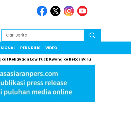
ASIONAL
PERS RILIS
VIDEO
ekayaan Low Tuck Kwong ke Rekor Baru
Maman Klarifikasi Su