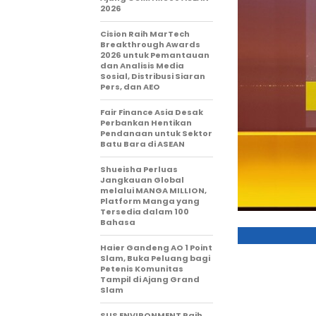
2026
Cision Raih MarTech
Breakthrough Awards
2026 untuk Pemantauan
dan Analisis Media
Sosial, Distribusi Siaran
Pers, dan AEO
Fair Finance Asia Desak
Perbankan Hentikan
Pendanaan untuk Sektor
Batu Bara di ASEAN
Shueisha Perluas
Jangkauan Global
melalui MANGA MILLION,
Platform Manga yang
Tersedia dalam 100
Bahasa
Haier Gandeng AO 1 Point
Slam, Buka Peluang bagi
Petenis Komunitas
Tampil di Ajang Grand
Slam
SUS ENVIRONMENT Raih