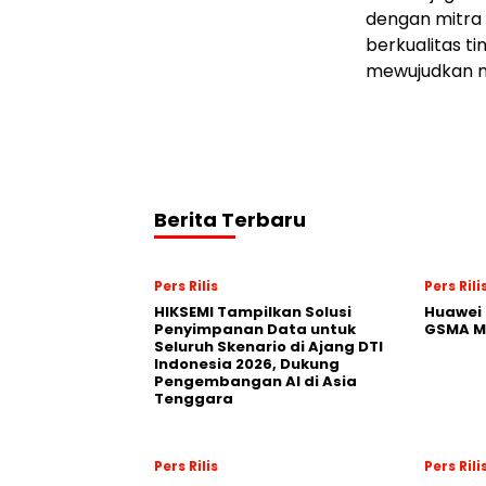
dengan mitra 
berkualitas t
mewujudkan ma
Berita Terbaru
Pers Rilis
Pers Rili
HIKSEMI Tampilkan Solusi
Huawei 
Penyimpanan Data untuk
GSMA M
Seluruh Skenario di Ajang DTI
Indonesia 2026, Dukung
Pengembangan AI di Asia
Tenggara
Pers Rilis
Pers Rili