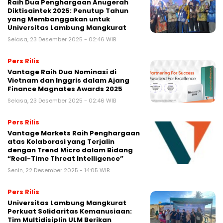
Raih Dua Penghargaan Anugerah
Diktisaintek 2025: Penutup Tahun
yang Membanggakan untuk
Universitas Lambung Mangkurat
Selasa, 23 Desember 2025 - 02:46 WIB
Pers Rilis
Vantage Raih Dua Nominasi di
Vietnam dan Inggris dalam Ajang
Finance Magnates Awards 2025
Selasa, 23 Desember 2025 - 02:46 WIB
Pers Rilis
Vantage Markets Raih Penghargaan
atas Kolaborasi yang Terjalin
dengan Trend Micro dalam Bidang
“Real-Time Threat Intelligence”
Senin, 22 Desember 2025 - 14:05 WIB
Pers Rilis
Universitas Lambung Mangkurat
Perkuat Solidaritas Kemanusiaan:
Tim Multidisiplin ULM Berikan