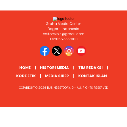
Graha Media Center,
Bogor - Indonesia
editorekbis@gmail.com
+628557777888
HOME
HISTORI MEDIA
TIM REDAKSI
KODE ETIK
MEDIA SIBER
KONTAK IKLAN
COPYRIGHT © 2026 BUSINESSTODAY.ID - ALL RIGHTS RESERVED