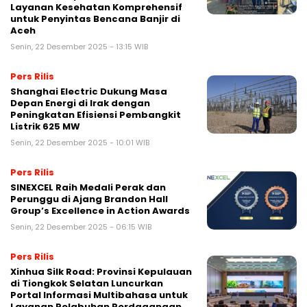
Layanan Kesehatan Komprehensif
untuk Penyintas Bencana Banjir di
Aceh
Senin, 22 Desember 2025 - 13:15 WIB
Pers Rilis
Shanghai Electric Dukung Masa
Depan Energi di Irak dengan
Peningkatan Efisiensi Pembangkit
Listrik 625 MW
Senin, 22 Desember 2025 - 10:01 WIB
Pers Rilis
SINEXCEL Raih Medali Perak dan
Perunggu di Ajang Brandon Hall
Group’s Excellence in Action Awards
Senin, 22 Desember 2025 - 06:15 WIB
Pers Rilis
Xinhua Silk Road: Provinsi Kepulauan
di Tiongkok Selatan Luncurkan
Portal Informasi Multibahasa untuk
Layanan Pelabuhan Perdagangan