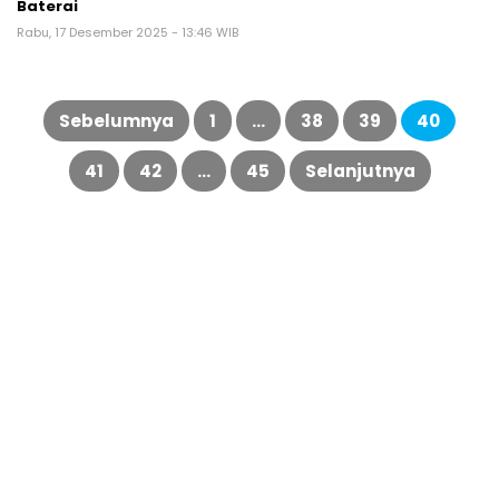
Baterai
Rabu, 17 Desember 2025 - 13:46 WIB
Paginasi
pos
Sebelumnya
1
…
38
39
40
41
42
…
45
Selanjutnya