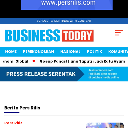
SCROLL TO CONTINUE WITH CONTENT
HOME
PEREKONOMIAN
NASIONAL
POLITIK
KOMUNIT
nomi Global
Gossip Panas! Liana Saputri Jadi Ratu Ayam KFC 
Berita
Pers Rilis
Pers Rilis