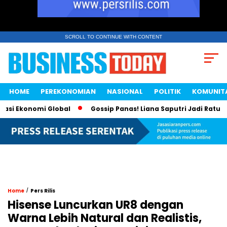
SCROLL TO CONTINUE WITH CONTENT
HOME
PEREKONOMIAN
NASIONAL
POLITIK
KOMUNIT
i Ekonomi Global
Gossip Panas! Liana Saputri Jadi Ratu Aya
/
Home
Pers Rilis
Hisense Luncurkan UR8 dengan
Warna Lebih Natural dan Realistis,