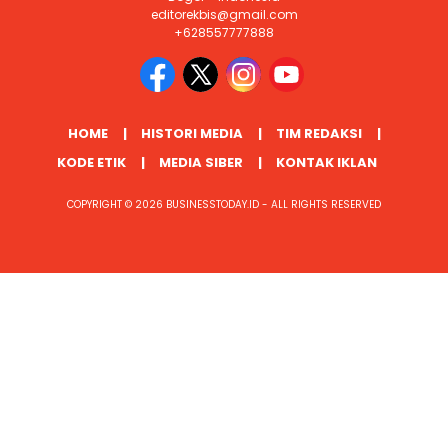
editorekbis@gmail.com
+628557777888
HOME
HISTORI MEDIA
TIM REDAKSI
KODE ETIK
MEDIA SIBER
KONTAK IKLAN
COPYRIGHT © 2026 BUSINESSTODAY.ID - ALL RIGHTS RESERVED