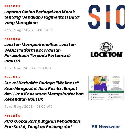
Pers Rilis
Laporan Cision Peringatkan Merek
tentang ‘Jebakan Fragmentasi Data’
yang Merugikan
Rabu, 5 Agu 2026 - 14:00 WIB
Pers Rilis
Lockton Memperkenalkan Lockton
SAGE: Platform Kecerdasan
Perusahaan Terpadu Pertama di
Industri
Rabu, 5 Agu 2026 - 04:12 WIB
Pers Rilis
Survei Herbalife: Budaya “Wellness”
Kian Menguat di Asia Pasifik, Empat
dari Lima Konsumen Memprioritaskan
Kesehatan Holistik
Rabu, 5 Agu 2026 - 03:00 WIB
Pers Rilis
PCG Global Rampungkan Pendanaan
Pra-Seri A, Tangkap Peluang dari