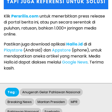
Klik
Persrilis.com
untuk menerbitkan press release
di portal berita ini, atau pun secara serentak di
puluhan, ratusan, bahkan 1.000+ jaringan media
online.
Pastikan juga download aplikasi
Hallo.id
di di
Playstore
(Android) dan
Appstore
(iphone), untuk
mendapatkan aneka artikel yang menarik. Media
Hallo.id dapat diakses melalui
Google News
. Terima
kasih.
Tag :
Anugerah Gelar Pahlawan Nasional
Breaking News
Mantan Presiden
MPR
Pahlawan Nasional
Soeharto