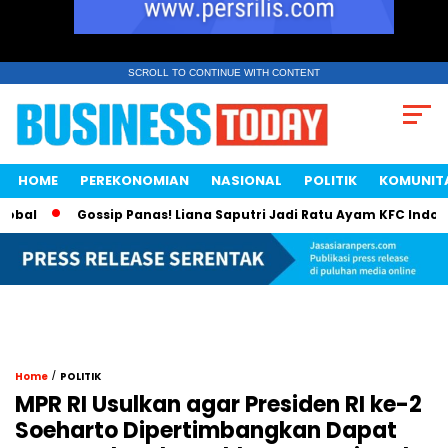
SCROLL TO CONTINUE WITH CONTENT
HOME
PEREKONOMIAN
NASIONAL
POLITIK
KOMUNIT
Gossip Panas! Liana Saputri Jadi Ratu Ayam KFC Indonesia?
/
Home
POLITIK
MPR RI Usulkan agar Presiden RI ke-2
Soeharto Dipertimbangkan Dapat