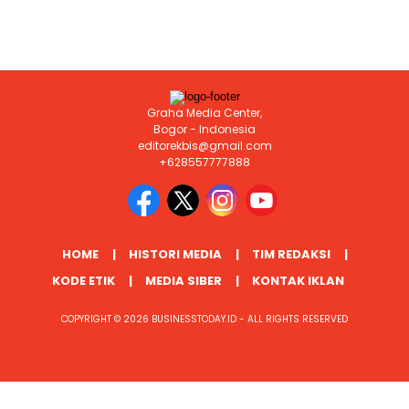
Graha Media Center,
Bogor - Indonesia
editorekbis@gmail.com
+628557777888
HOME
HISTORI MEDIA
TIM REDAKSI
KODE ETIK
MEDIA SIBER
KONTAK IKLAN
COPYRIGHT © 2026 BUSINESSTODAY.ID - ALL RIGHTS RESERVED