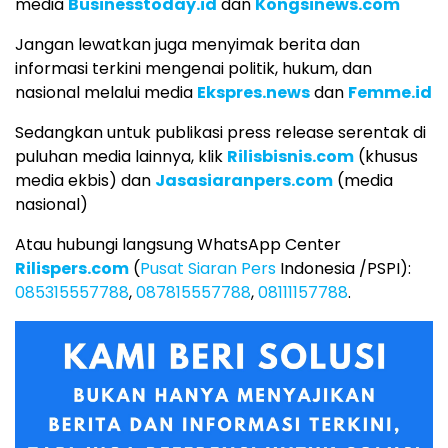
media
Businesstoday.id
dan
Kongsinews.com
Jangan lewatkan juga menyimak berita dan
informasi terkini mengenai politik, hukum, dan
nasional melalui media
Ekspres.news
dan
Femme.id
Sedangkan untuk publikasi press release serentak di
puluhan media lainnya, klik
Rilisbisnis.com
(khusus
media ekbis) dan
Jasasiaranpers.com
(media
nasional)
Atau hubungi langsung WhatsApp Center
Rilispers.com
(
Pusat Siaran Pers
Indonesia /PSPI):
085315557788
,
087815557788
,
08111157788
.