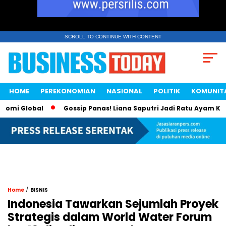
SCROLL TO CONTINUE WITH CONTENT
HOME
PEREKONOMIAN
NASIONAL
POLITIK
KOMUNIT
 Global
Gossip Panas! Liana Saputri Jadi Ratu Ayam KFC Ind
/
Home
BISNIS
Indonesia Tawarkan Sejumlah Proyek
Strategis dalam World Water Forum