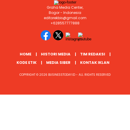
Graha Media Center,
Bogor - Indonesia
editorekbis@gmail.com
+628557777888
HOME
HISTORI MEDIA
TIM REDAKSI
KODE ETIK
MEDIA SIBER
KONTAK IKLAN
COPYRIGHT © 2026 BUSINESSTODAY.ID - ALL RIGHTS RESERVED