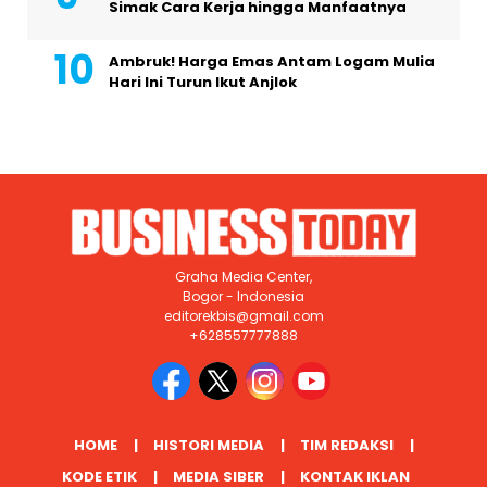
Simak Cara Kerja hingga Manfaatnya
Ambruk! Harga Emas Antam Logam Mulia
Hari Ini Turun Ikut Anjlok
Graha Media Center,
Bogor - Indonesia
editorekbis@gmail.com
+628557777888
HOME
HISTORI MEDIA
TIM REDAKSI
KODE ETIK
MEDIA SIBER
KONTAK IKLAN