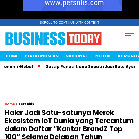
SCROLL TO CONTINUE WITH CONTENT
HOME
PEREKONOMIAN
NASIONAL
POLITIK
KOMUNIT
omi Global
Gossip Panas! Liana Saputri Jadi Ratu Ayam KFC I
/
Home
Pers Rilis
Haier Jadi Satu-satunya Merek
Ekosistem IoT Dunia yang Tercantum
dalam Daftar “Kantar BrandZ Top
100” Selama Delapan Tahun