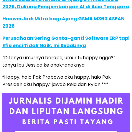
2026, Dukung Pengembangan AI di Asia Tenggara
Huawei Jadi Mitra bagi Ajang GSMA M360 ASEAN
2026
Perusahaan Sering Gonta-ganti Software ERP tapi
Efisiensi Tidak Naik, Ini Sebabnya
“Ditanya umurnya berapa, umur 5, happy ngga?”
tanya Ibu Jessica ke anak-anaknya
“Happy, halo Pak Prabowo aku happy, halo Pak
Presiden aku happy,” jawab Reia dan Rylan.***