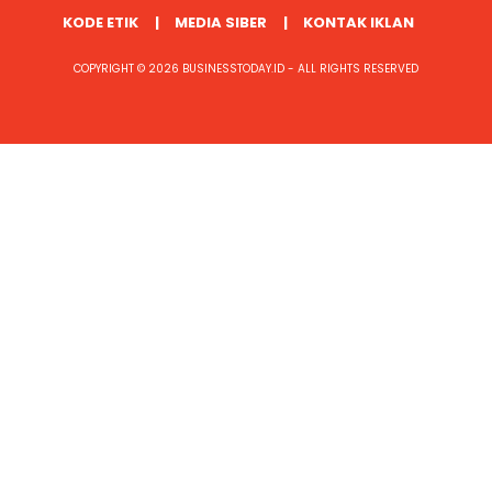
KODE ETIK
MEDIA SIBER
KONTAK IKLAN
COPYRIGHT © 2026 BUSINESSTODAY.ID - ALL RIGHTS RESERVED