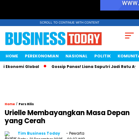
SCROLL TO CONTINUE WITH CONTENT
HOME
PEREKONOMIAN
NASIONAL
POLITIK
KOMUNIT
nomi Global
Gossip Panas! Liana Saputri Jadi Ratu Ayam KFC
/
Home
Pers Rilis
Urielle Membayangkan Masa Depan
yang Cerah
Tim Business Today
- Pewarta