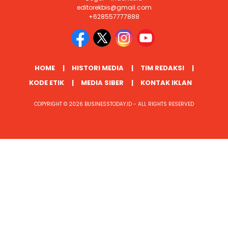
editorekbis@gmail.com
+628557777888
HOME
HISTORI MEDIA
TIM REDAKSI
KODE ETIK
MEDIA SIBER
KONTAK IKLAN
COPYRIGHT © 2026 BUSINESSTODAY.ID - ALL RIGHTS RESERVED