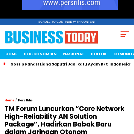
SCROLL TO CONTINUE WITH CONTENT
HOME
PEREKONOMIAN
NASIONAL
POLITIK
KOMUNIT
Gossip Panas! Liana Saputri Jadi Ratu Ayam KFC Indonesia?
/
Home
Pers Rilis
TM Forum Luncurkan “Core Network
High-Reliability AN Solution
Package”, Hadirkan Babak Baru
dalam Jaringan Otonom