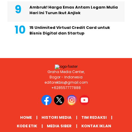
Ambruk! Harga Emas Antam Logam Mulia
Hari Ini Turun Ikut Anjlok
15 Unlimited Virtual Credit Card untuk
Bisnis Digital dan Startup
Graha Media Center,
Bogor - Indonesia
editorekbis@gmail.com
+628557777888
HOME
HISTORI MEDIA
TIM REDAKSI
KODE ETIK
MEDIA SIBER
KONTAK IKLAN