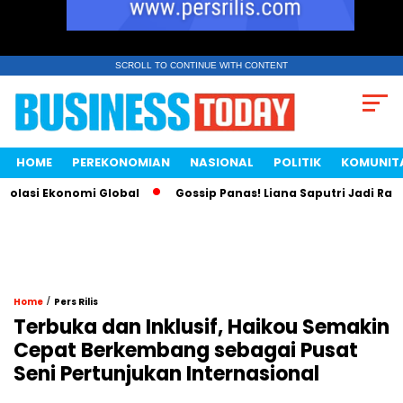
SCROLL TO CONTINUE WITH CONTENT
HOME
PEREKONOMIAN
NASIONAL
POLITIK
KOMUNIT
lasi Ekonomi Global
Gossip Panas! Liana Saputri Jadi Ratu 
/
Home
Pers Rilis
Terbuka dan Inklusif, Haikou Semakin
Cepat Berkembang sebagai Pusat
Seni Pertunjukan Internasional