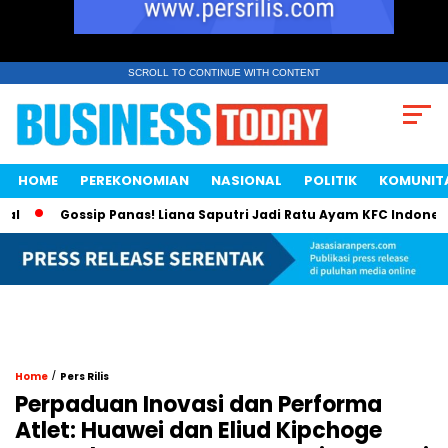
SCROLL TO CONTINUE WITH CONTENT
HOME
PEREKONOMIAN
NASIONAL
POLITIK
KOMUNIT
Gossip Panas! Liana Saputri Jadi Ratu Ayam KFC Indonesia?
/
Home
Pers Rilis
Perpaduan Inovasi dan Performa
Atlet: Huawei dan Eliud Kipchoge