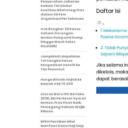
Penyerahan Jabatan
Kabais TNI Dinilai
Daftar Isi
Kuatkan Nilai Integritas
dalam Sistem
Organisasi Pertahanan
OJK Bongkar 32 Kasus
Mekanisme 
Saham Gorengan.
Pasive Inco
Modus Pump and Dump
hingga Wash Sales
Diselidiki
Tidak Puny
Seperti Rilis
Jampidmil Limpahkan
Tersangka Kasus
Jika selama i
Pengadaan Satelit ke
Tim Penuntut
dikelola, mak
dapat berasal
Harga Bitcoin Anjlok ke
Bawah US$ 70.000
Aturan Baru IPO Berlaku
2026, BEI Perketat Syarat
Emiten: Free Float Naik,
Pemegang Saham Wajib
Ribuan
BPKH Pastikan Nilai
Manfaat Dana Haji Siap