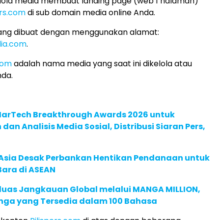
elola media membuat landing page (web 1 halaman)
ers.com
di sub domain media online Anda.
ang dibuat dengan menggunakan alamat:
dia.com
.
com
adalah nama media yang saat ini dikelola atau
nda.
 MarTech Breakthrough Awards 2026 untuk
an Analisis Media Sosial, Distribusi Siaran Pers,
e Asia Desak Perbankan Hentikan Pendanaan untuk
Bara di ASEAN
rluas Jangkauan Global melalui MANGA MILLION,
nga yang Tersedia dalam 100 Bahasa