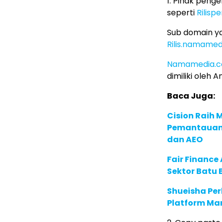
1. Pihak peng
seperti
Rilisp
Sub domain y
Rilis.namame
Namamedia.
dimiliki oleh A
Baca Juga:
Cision Raih
Pemantauan d
dan AEO
Fair Financ
Sektor Batu 
Shueisha Pe
Platform Ma