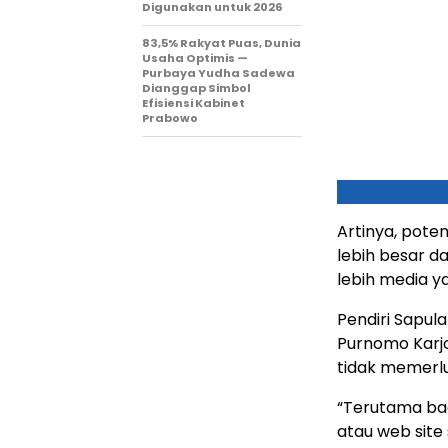
Digunakan untuk 2026
83,5% Rakyat Puas, Dunia
Usaha Optimis —
Purbaya Yudha Sadewa
Dianggap Simbol
Efisiensi Kabinet
Prabowo
Artinya, pote
lebih besar da
lebih media ya
Pendiri Sapul
Purnomo Karj
tidak memerlu
“Terutama ba
atau web site