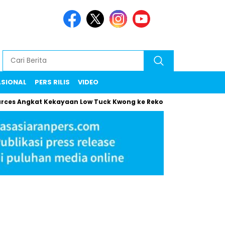
ASIONAL
PERS RILIS
VIDEO
gkat Kekayaan Low Tuck Kwong ke Rekor Baru
Maman Klarif