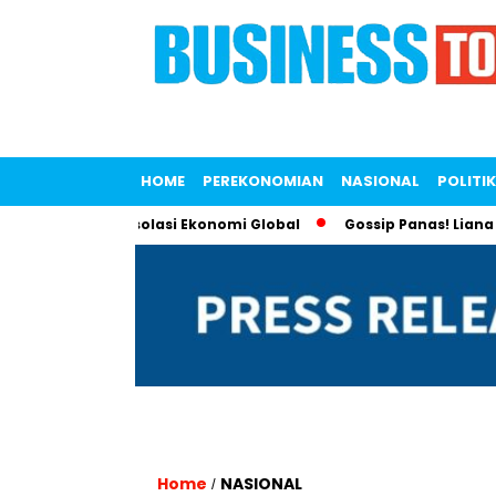
HOME
PEREKONOMIAN
NASIONAL
POLITIK
awan Tren Isolasi Ekonomi Global
Gossip Panas! Liana Saput
Home
NASIONAL
/