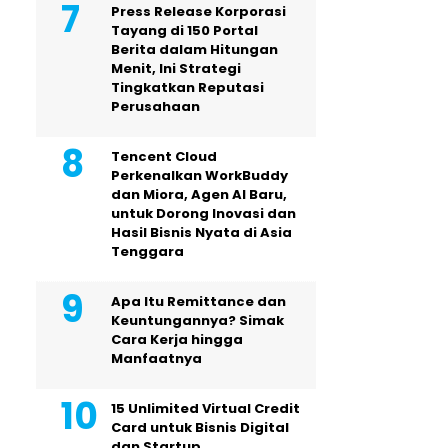
Press Release Korporasi
Tayang di 150 Portal
Berita dalam Hitungan
Menit, Ini Strategi
Tingkatkan Reputasi
Perusahaan
Tencent Cloud
Perkenalkan WorkBuddy
dan Miora, Agen AI Baru,
untuk Dorong Inovasi dan
Hasil Bisnis Nyata di Asia
Tenggara
Apa Itu Remittance dan
Keuntungannya? Simak
Cara Kerja hingga
Manfaatnya
15 Unlimited Virtual Credit
Card untuk Bisnis Digital
dan Startup