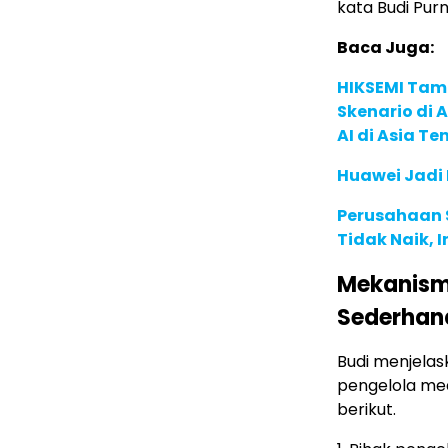
kata Budi Pur
Baca Juga:
HIKSEMI Tam
Skenario di
AI di Asia T
Huawei Jadi
Perusahaan S
Tidak Naik, 
Mekanism
Sederhana
Budi menjelas
pengelola med
berikut.