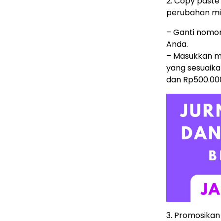
2. Copy past
perubahan min
– Ganti nomo
Anda.
– Masukkan me
yang sesuaikan
dan Rp500.00
3. Promosikan