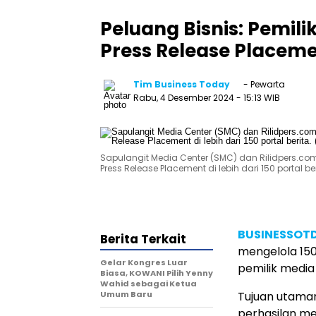
Peluang Bisnis: Pemili
Press Release Placemen
Tim Business Today
- Pewarta
Rabu, 4 Desember 2024
- 15:13 WIB
Sapulangit Media Center (SMC) dan Rilidpers.com 
Press Release Placement di lebih dari 150 portal be
BUSINESSOTD
Berita Terkait
mengelola 150
Gelar Kongres Luar
pemilik media 
Biasa, KOWANI Pilih Yenny
Wahid sebagai Ketua
Umum Baru
Tujuan utama
perhasilan me