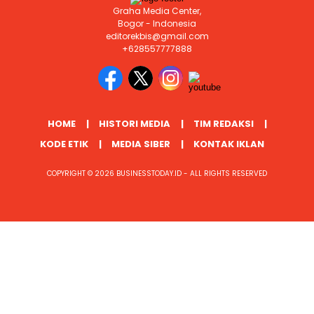
Graha Media Center,
Bogor - Indonesia
editorekbis@gmail.com
+628557777888
HOME
HISTORI MEDIA
TIM REDAKSI
KODE ETIK
MEDIA SIBER
KONTAK IKLAN
COPYRIGHT © 2026 BUSINESSTODAY.ID - ALL RIGHTS RESERVED