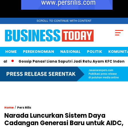
SCROLL TO CONTINUE WITH CONTENT
HOME
PEREKONOMIAN
NASIONAL
POLITIK
KOMUNIT
Gossip Panas! Liana Saputri Jadi Ratu Ayam KFC Indonesia?
/
Home
Pers Rilis
Narada Luncurkan Sistem Daya
Cadangan Generasi Baru untuk AIDC,