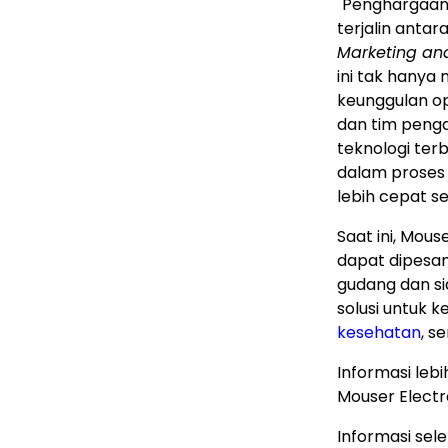
"Penghargaan
terjalin antar
Marketing an
ini tak hany
keunggulan op
dan tim penga
teknologi te
dalam proses
lebih cepat s
Saat ini, Mou
dapat dipesan
gudang dan si
solusi untuk 
kesehatan
, s
Informasi leb
Mouser Electr
Informasi sel