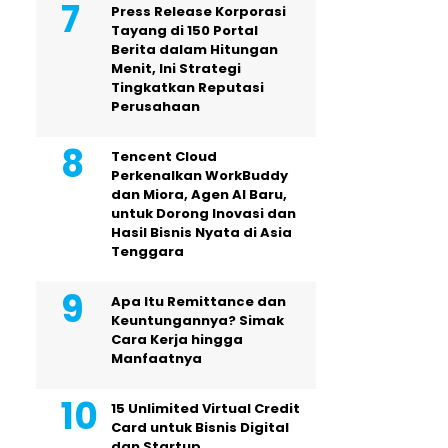
Press Release Korporasi
Tayang di 150 Portal
Berita dalam Hitungan
Menit, Ini Strategi
Tingkatkan Reputasi
Perusahaan
Tencent Cloud
Perkenalkan WorkBuddy
dan Miora, Agen AI Baru,
untuk Dorong Inovasi dan
Hasil Bisnis Nyata di Asia
Tenggara
Apa Itu Remittance dan
Keuntungannya? Simak
Cara Kerja hingga
Manfaatnya
15 Unlimited Virtual Credit
Card untuk Bisnis Digital
dan Startup