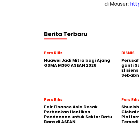
di Mouser:
htt
Berita Terbaru
Pers Rilis
BISNIS
Huawei Jadi Mitra bagi Ajang
Perusa
GSMA M360 ASEAN 2026
ganti S
Efisiens
Sebabn
Pers Rilis
Pers Rili
Fair Finance Asia Desak
Shueish
Perbankan Hentikan
Global 
Pendanaan untuk Sektor Batu
Platfo
Bara di ASEAN
Tersedi