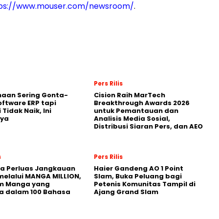
ps://www.mouser.com/newsroom/
.
Pers Rilis
haan Sering Gonta-
Cision Raih MarTech
oftware ERP tapi
Breakthrough Awards 2026
i Tidak Naik, Ini
untuk Pemantauan dan
ya
Analisis Media Sosial,
Distribusi Siaran Pers, dan AEO
s
Pers Rilis
a Perluas Jangkauan
Haier Gandeng AO 1 Point
melalui MANGA MILLION,
Slam, Buka Peluang bagi
rm Manga yang
Petenis Komunitas Tampil di
a dalam 100 Bahasa
Ajang Grand Slam