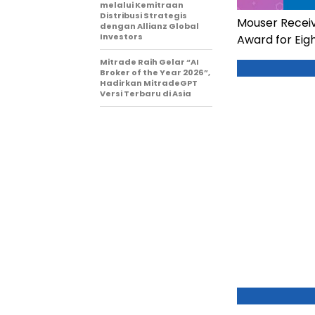
melalui Kemitraan
Distribusi Strategis
Mouser Receiv
dengan Allianz Global
Investors
Award for Eig
Mitrade Raih Gelar “AI
Broker of the Year 2026”,
Hadirkan MitradeGPT
Versi Terbaru di Asia