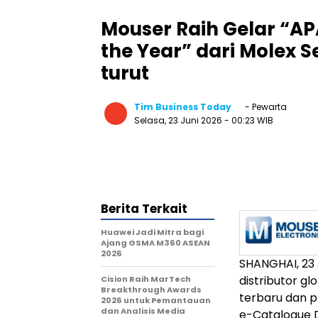
Mouser Raih Gelar “AP
the Year” dari Molex 
turut
Tim Business Today
- Pewarta
Selasa, 23 Juni 2026
- 00:23 WIB
Berita Terkait
Huawei Jadi Mitra bagi
Ajang GSMA M360 ASEAN
2026
SHANGHAI
,
23
distributor g
Cision Raih MarTech
Breakthrough Awards
terbaru dan p
2026 untuk Pemantauan
dan Analisis Media
e-Catalogue Di