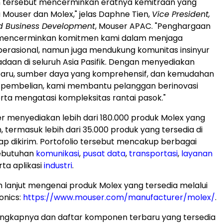
 tersebut mencerminkan eratnya kemitraan yang
a Mouser dan Molex," jelas Daphne Tien,
Vice President,
d Business Development
, Mouser APAC. "Penghargaan
a mencerminkan komitmen kami dalam menjaga
erasional, namun juga mendukung komunitas insinyur
daan di seluruh Asia Pasifik. Dengan menyediakan
rbaru, sumber daya yang komprehensif, dan kemudahan
 pembelian, kami membantu pelanggan berinovasi
erta mengatasi kompleksitas rantai pasok."
ser menyediakan lebih dari 180.000 produk Molex yang
, termasuk lebih dari 35.000 produk yang tersedia di
ap dikirim. Portofolio tersebut mencakup berbagai
kebutuhan
komunikasi
,
pusat data
,
transportasi
,
layanan
erta aplikasi
industri
.
ih lanjut mengenai produk Molex yang tersedia melalui
onics:
https://www.mouser.com/manufacturer/molex/
.
engkapnya dan daftar komponen terbaru yang tersedia