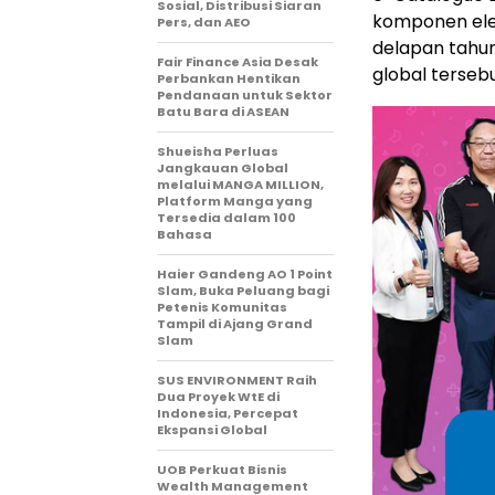
Sosial, Distribusi Siaran
komponen elek
Pers, dan AEO
delapan tahu
Fair Finance Asia Desak
global tersebu
Perbankan Hentikan
Pendanaan untuk Sektor
Batu Bara di ASEAN
Shueisha Perluas
Jangkauan Global
melalui MANGA MILLION,
Platform Manga yang
Tersedia dalam 100
Bahasa
Haier Gandeng AO 1 Point
Slam, Buka Peluang bagi
Petenis Komunitas
Tampil di Ajang Grand
Slam
SUS ENVIRONMENT Raih
Dua Proyek WtE di
Indonesia, Percepat
Ekspansi Global
UOB Perkuat Bisnis
Wealth Management