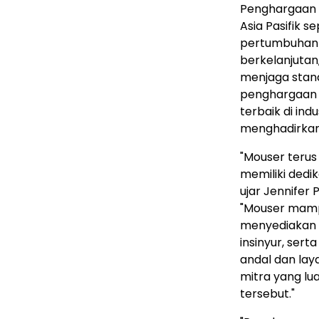
Penghargaan t
Asia Pasifik s
pertumbuhan 
berkelanjutan
menjaga stand
penghargaan i
terbaik di in
menghadirkan 
"Mouser terus
memiliki dedi
ujar Jennifer 
"Mouser mamp
menyediakan 
insinyur, ser
andal dan lay
mitra yang l
tersebut."