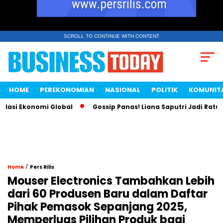
SCROLL TO CONTINUE WITH CONTENT
HOME
PEREKONOMIAN
NASIONAL
POLITIK
KOMUNIT
si Ekonomi Global
Gossip Panas! Liana Saputri Jadi Ratu Ay
/
Home
Pers Rilis
Mouser Electronics Tambahkan Lebih
dari 60 Produsen Baru dalam Daftar
Pihak Pemasok Sepanjang 2025,
Memperluas Pilihan Produk bagi