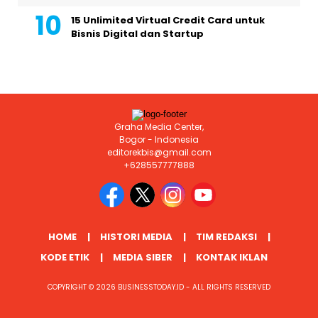
15 Unlimited Virtual Credit Card untuk
Bisnis Digital dan Startup
Graha Media Center,
Bogor - Indonesia
editorekbis@gmail.com
+628557777888
HOME
HISTORI MEDIA
TIM REDAKSI
KODE ETIK
MEDIA SIBER
KONTAK IKLAN
COPYRIGHT © 2026 BUSINESSTODAY.ID - ALL RIGHTS RESERVED