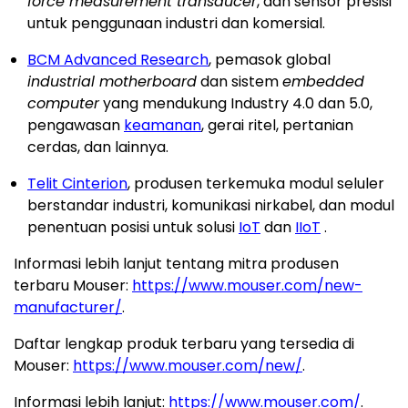
force measurement transducer
, dan sensor presisi
untuk penggunaan industri dan komersial.
BCM Advanced Research
, pemasok global
industrial motherboard
dan sistem
embedded
computer
yang mendukung Industry 4.0 dan 5.0,
pengawasan
keamanan
, gerai ritel, pertanian
cerdas, dan lainnya.
Telit Cinterion
, produsen terkemuka modul seluler
berstandar industri, komunikasi nirkabel, dan modul
penentuan posisi untuk solusi
IoT
dan
IIoT
.
Informasi lebih lanjut tentang mitra produsen
terbaru Mouser:
https://www.mouser.com/new-
manufacturer/
.
Daftar lengkap produk terbaru yang tersedia di
Mouser:
https://www.mouser.com/new/
.
Informasi lebih lanjut:
https://www.mouser.com/
.