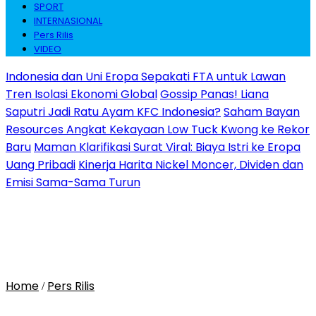
SPORT
INTERNASIONAL
Pers Rilis
VIDEO
Indonesia dan Uni Eropa Sepakati FTA untuk Lawan
Tren Isolasi Ekonomi Global
Gossip Panas! Liana
Saputri Jadi Ratu Ayam KFC Indonesia?
Saham Bayan
Resources Angkat Kekayaan Low Tuck Kwong ke Rekor
Baru
Maman Klarifikasi Surat Viral: Biaya Istri ke Eropa
Uang Pribadi
Kinerja Harita Nickel Moncer, Dividen dan
Emisi Sama-Sama Turun
Home
Pers Rilis
/