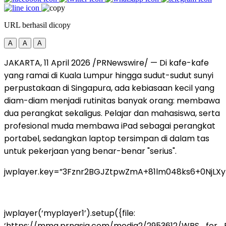
URL berhasil dicopy
A
A
A
JAKARTA, 11 April 2026 /PRNewswire/ — Di kafe-kafe
yang ramai di Kuala Lumpur hingga sudut-sudut sunyi
perpustakaan di Singapura, ada kebiasaan kecil yang
diam-diam menjadi rutinitas banyak orang: membawa
dua perangkat sekaligus. Pelajar dan mahasiswa, serta
profesional muda membawa iPad sebagai perangkat
portabel, sedangkan laptop tersimpan di dalam tas
untuk pekerjaan yang benar-benar "serius".
jwplayer.key=”3Fznr2BGJZtpwZmA+81lm048ks6+0NjLX
jwplayer(‘myplayer1’).setup({file:
‘https://mma.prnasia.com/media2/2953612/WPS_for_