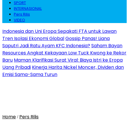
SPORT
INTERNASIONAL
Pers Rilis
VIDEO
Indonesia dan Uni Eropa Sepakati FTA untuk Lawan
Tren Isolasi Ekonomi Global
Gossip Panas! Liana
Saputri Jadi Ratu Ayam KFC Indonesia?
Saham Bayan
Resources Angkat Kekayaan Low Tuck Kwong ke Rekor
Baru
Maman Klarifikasi Surat Viral: Biaya Istri ke Eropa
Uang Pribadi
Kinerja Harita Nickel Moncer, Dividen dan
Emisi Sama-Sama Turun
Home
Pers Rilis
/