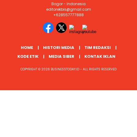
Bogor - Indonesia
editorekbis@gmail.com
+628557777888
HOME
HISTORI MEDIA
TIM REDAKSI
KODE ETIK
MEDIA SIBER
KONTAK IKLAN
COPYRIGHT © 2026 BUSINESSTODAY.ID - ALL RIGHTS RESERVED