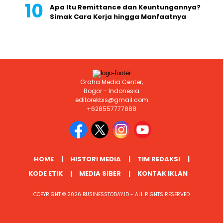
Apa Itu Remittance dan Keuntungannya?
Simak Cara Kerja hingga Manfaatnya
Graha Media Center,
Bogor - Indonesia
editorekbis@gmail.com
+628557777888
HOME
HISTORI MEDIA
TIM REDAKSI
KODE ETIK
MEDIA SIBER
KONTAK IKLAN
COPYRIGHT © 2026 BUSINESSTODAY.ID - ALL RIGHTS RESERVED