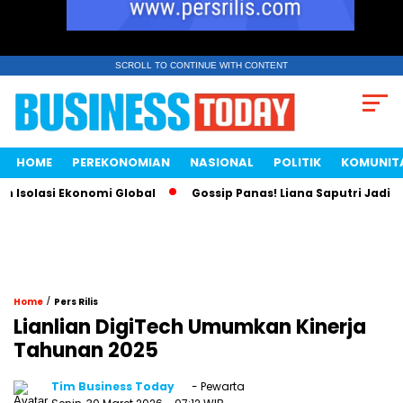
SCROLL TO CONTINUE WITH CONTENT
HOME
PEREKONOMIAN
NASIONAL
POLITIK
KOMUNIT
solasi Ekonomi Global
Gossip Panas! Liana Saputri Jadi Rat
/
Home
Pers Rilis
Lianlian DigiTech Umumkan Kinerja
Tahunan 2025
Tim Business Today
- Pewarta