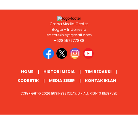
Graha Media Center,
Bogor - Indonesia
editorekbis@gmail.com
+628557777888
HOME
HISTORI MEDIA
TIM REDAKSI
KODE ETIK
MEDIA SIBER
KONTAK IKLAN
COPYRIGHT © 2026 BUSINESSTODAY.ID - ALL RIGHTS RESERVED