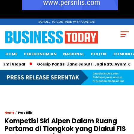
SCROLL TO CONTINUE WITH CONTENT
HOME
PEREKONOMIAN
NASIONAL
POLITIK
KOMUNIT
i Global
Gossip Panas! Liana Saputri Jadi Ratu Ayam KFC In
/
Home
Pers Rilis
Kompetisi Ski Alpen Dalam Ruang
Pertama di Tiongkok yang Diakui FIS