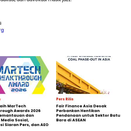
s
rg
s
Pers Rilis
Raih MarTech
Fair Finance Asia Desak
hrough Awards 2026
Perbankan Hentikan
Pemantauan dan
Pendanaan untuk Sektor Batu
 Media Sosial,
Bara di ASEAN
usi Siaran Pers, dan AEO