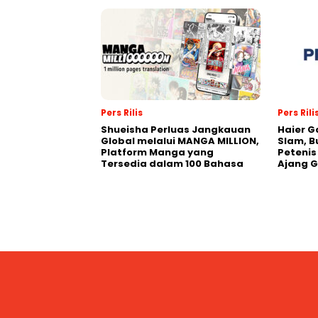
Pers Rilis
Pers Rili
Shueisha Perluas Jangkauan
Haier G
Global melalui MANGA MILLION,
Slam, B
Platform Manga yang
Petenis
Tersedia dalam 100 Bahasa
Ajang 