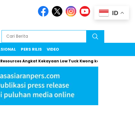
ID
ASIONAL
PERS RILIS
VIDEO
rces Angkat Kekayaan Low Tuck Kwong ke Rekor Baru
Maman