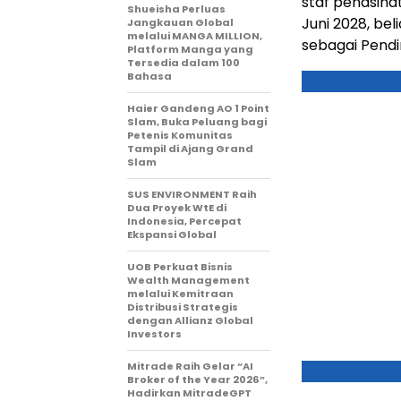
staf penasiha
Shueisha Perluas
Juni 2028, be
Jangkauan Global
melalui MANGA MILLION,
sebagai Pendi
Platform Manga yang
Tersedia dalam 100
Bahasa
Haier Gandeng AO 1 Point
Slam, Buka Peluang bagi
Petenis Komunitas
Tampil di Ajang Grand
Slam
SUS ENVIRONMENT Raih
Dua Proyek WtE di
Indonesia, Percepat
Ekspansi Global
UOB Perkuat Bisnis
Wealth Management
melalui Kemitraan
Distribusi Strategis
dengan Allianz Global
Investors
Mitrade Raih Gelar “AI
Broker of the Year 2026”,
Hadirkan MitradeGPT