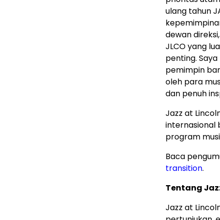
ulang tahun J
kepemimpinan
dewan direksi
JLCO yang luar
penting. Say
pemimpin baru
oleh para mus
dan penuh insp
Jazz at Linco
internasional 
program musim
Baca pengum
transition
.
Tentang Jazz
Jazz at Linco
pertunjukan, e