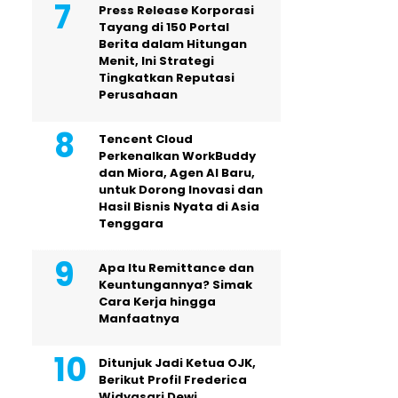
Press Release Korporasi
Tayang di 150 Portal
Berita dalam Hitungan
Menit, Ini Strategi
Tingkatkan Reputasi
Perusahaan
Tencent Cloud
Perkenalkan WorkBuddy
dan Miora, Agen AI Baru,
untuk Dorong Inovasi dan
Hasil Bisnis Nyata di Asia
Tenggara
Apa Itu Remittance dan
Keuntungannya? Simak
Cara Kerja hingga
Manfaatnya
Ditunjuk Jadi Ketua OJK,
Berikut Profil Frederica
Widyasari Dewi