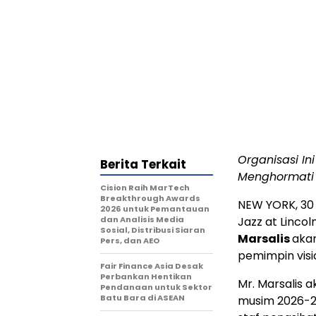
Organisasi I
Berita Terkait
Menghormati 
Cision Raih MarTech
Breakthrough Awards
NEW YORK
,
30
2026 untuk Pemantauan
dan Analisis Media
Jazz at Linc
Sosial, Distribusi Siaran
Marsalis
akan
Pers, dan AEO
pemimpin visi
Fair Finance Asia Desak
Perbankan Hentikan
Mr. Marsalis 
Pendanaan untuk Sektor
Batu Bara di ASEAN
musim 2026-20