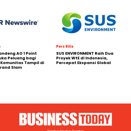
s
Pers Rilis
andeng AO 1 Point
SUS ENVIRONMENT Raih Dua
uka Peluang bagi
Proyek WtE di Indonesia,
 Komunitas Tampil di
Percepat Ekspansi Global
Grand Slam