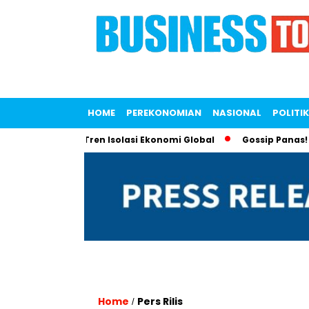
HOME
PEREKONOMIAN
NASIONAL
POLITIK
untuk Lawan Tren Isolasi Ekonomi Global
Gossip Panas! Lian
Home
Pers Rilis
/