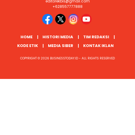
editorekbis@gmail.com
+628557777888
HOME
HISTORI MEDIA
TIM REDAKSI
KODE ETIK
MEDIA SIBER
KONTAK IKLAN
COPYRIGHT © 2026 BUSINESSTODAY.ID - ALL RIGHTS RESERVED