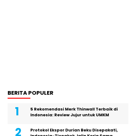
BERITA POPULER
5 Rekomendasi Merk Thinwall Terbaik di
Indonesia: Review Jujur untuk UMKM
Protokol Ekspor Durian Beku Disepakati,
Indonesia-Tiongkok Jalin Kerja Sama