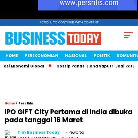
SCROLL TO CONTINUE WITH CONTENT
HOME
PEREKONOMIAN
NASIONAL
POLITIK
KOMUNIT
i Ekonomi Global
Gossip Panas! Liana Saputri Jadi Ratu Ayam
/
Home
Pers Rilis
IPO GIFT City Pertama di India dibuka
pada tanggal 16 Maret
Tim Business Today
- Pewarta