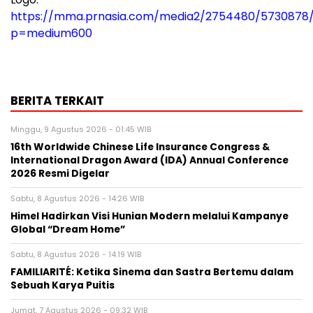
https://mma.prnasia.com/media2/2754480/5730878/
p=medium600
BERITA TERKAIT
Minggu, 9 Agustus 2026 - 01:45 WIB
16th Worldwide Chinese Life Insurance Congress &
International Dragon Award (IDA) Annual Conference
2026 Resmi Digelar
Sabtu, 8 Agustus 2026 - 14:26 WIB
Himel Hadirkan Visi Hunian Modern melalui Kampanye
Global “Dream Home”
Sabtu, 8 Agustus 2026 - 14:19 WIB
FAMILIARITÉ: Ketika Sinema dan Sastra Bertemu dalam
Sebuah Karya Puitis
Jumat, 7 Agustus 2026 - 09:32 WIB