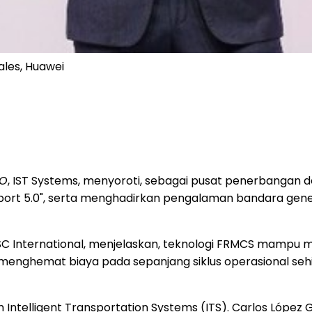
ales, Huawei
O
, IST Systems, menyoroti, sebagai pusat penerbangan 
irport 5.0", serta menghadirkan pengalaman bandara gene
SC International, menjelaskan, teknologi FRMCS mampu m
a menghemat biaya pada sepanjang siklus operasional s
Intelligent Transportation Systems (ITS). Carlos López G