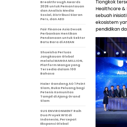
Tiongkok ters
Breakthrough Awards
2026 untuk Pemantauan
Healthcare & E
dan Analisis Media
sebuah inisia
Sosial, Distribusi Siaran
Pers, dan AEO
ekosistem yan
pendidikan da
Fair Finance Asia Desak
Perbankan Hentikan
Pendanaan untuk Sektor
Batu Bara di ASEAN
Shueisha Perluas
Jangkauan Global
melalui MANGA MILLION,
Platform Manga yang
Tersedia dalam 100
Bahasa
Haier Gandeng AO 1 Point
Slam, Buka Peluang bagi
Petenis Komunitas
Tampil di Ajang Grand
Slam
SUS ENVIRONMENT Raih
Dua Proyek WtE di
Indonesia, Percepat
Ekspansi Global