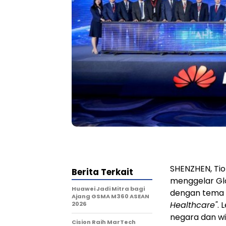
SHENZHEN, Tio
Berita Terkait
menggelar Glo
Huawei Jadi Mitra bagi
dengan tema
Ajang GSMA M360 ASEAN
Healthcare"
. 
2026
negara dan wi
Cision Raih MarTech