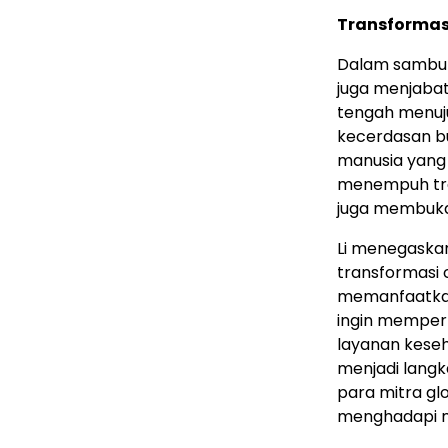
Transformasi
Dalam sambut
juga menjabat
tengah menuj
kecerdasan bu
manusia yang 
menempuh tran
juga membuka
Li menegaskan
transformasi 
memanfaatkan 
ingin memper
layanan keseh
menjadi langk
para mitra gl
menghadapi 