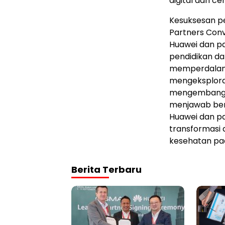
digital dan c
Kesuksesan p
Partners Con
Huawei dan p
pendidikan da
memperdalam 
mengeksplorasi
mengembangkan
menjawab berb
Huawei dan p
transformasi 
kesehatan pad
Berita Terbaru