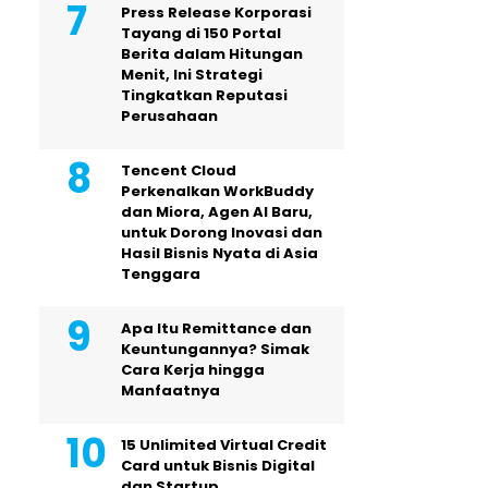
Press Release Korporasi
Tayang di 150 Portal
Berita dalam Hitungan
Menit, Ini Strategi
Tingkatkan Reputasi
Perusahaan
Tencent Cloud
Perkenalkan WorkBuddy
dan Miora, Agen AI Baru,
untuk Dorong Inovasi dan
Hasil Bisnis Nyata di Asia
Tenggara
Apa Itu Remittance dan
Keuntungannya? Simak
Cara Kerja hingga
Manfaatnya
15 Unlimited Virtual Credit
Card untuk Bisnis Digital
dan Startup