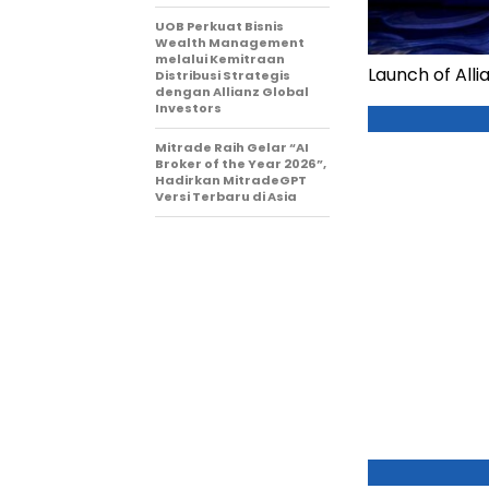
UOB Perkuat Bisnis
Wealth Management
melalui Kemitraan
Launch of Alli
Distribusi Strategis
dengan Allianz Global
Investors
Mitrade Raih Gelar “AI
Broker of the Year 2026”,
Hadirkan MitradeGPT
Versi Terbaru di Asia