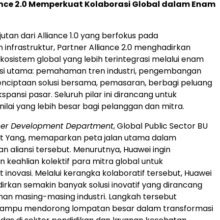
ance 2.0 Memperkuat Kolaborasi Global dalam Enam
utan dari Alliance 1.0 yang berfokus pada
nfrastruktur, Partner Alliance 2.0 menghadirkan
osistem global yang lebih terintegrasi melalui enam
rasi utama: pemahaman tren industri, pengembangan
penciptaan solusi bersama, pemasaran, berbagi peluang
ekspansi pasar. Seluruh pilar ini dirancang untuk
ilai yang lebih besar bagi pelanggan dan mitra.
ner Development Department
, Global Public Sector BU
rt Yang, memaparkan peta jalan utama dalam
aliansi tersebut. Menurutnya, Huawei ingin
keahlian kolektif para mitra global untuk
novasi. Melalui kerangka kolaboratif tersebut, Huawei
irkan semakin banyak solusi inovatif yang dirancang
han masing-masing industri. Langkah tersebut
ampu mendorong lompatan besar dalam transformasi