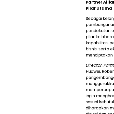
Partner Alli
Pilar Utama
Sebagai kelanj
pembangunan i
pendekatan ek
pilar kolabo
kapabilitas, 
bisnis, serta 
menciptakan n
Director
,
Part
Huawei, Robe
pengembangan 
menggerakkan 
mempercepat i
ingin menghad
sesuai kebutu
diharapkan m