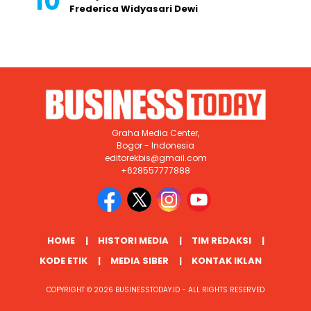
Frederica Widyasari Dewi
Graha Media Center,
Bogor - Indonesia
editorekbis@gmail.com
+628557777888
HOME
HISTORI MEDIA
TIM REDAKSI
KODE ETIK
MEDIA SIBER
KONTAK IKLAN
COPYRIGHT © 2026 BUSINESSTODAY.ID - ALL RIGHTS RESERVED