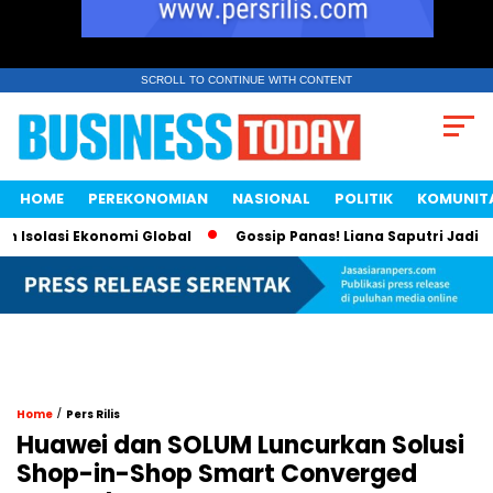
SCROLL TO CONTINUE WITH CONTENT
HOME
PEREKONOMIAN
NASIONAL
POLITIK
KOMUNIT
solasi Ekonomi Global
Gossip Panas! Liana Saputri Jadi Rat
/
Home
Pers Rilis
Huawei dan SOLUM Luncurkan Solusi
Shop-in-Shop Smart Converged