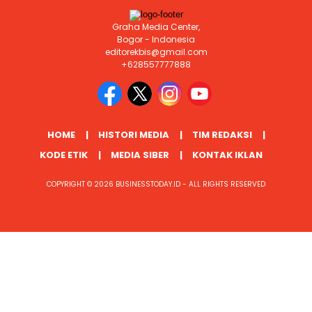
Graha Media Center,
Bogor - Indonesia
editorekbis@gmail.com
+628557777888
HOME
HISTORI MEDIA
TIM REDAKSI
KODE ETIK
MEDIA SIBER
KONTAK IKLAN
COPYRIGHT © 2026 BUSINESSTODAY.ID - ALL RIGHTS RESERVED