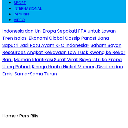
SPORT
INTERNASIONAL
Pers Rilis
VIDEO
Indonesia dan Uni Eropa Sepakati FTA untuk Lawan
Tren Isolasi Ekonomi Global
Gossip Panas! Liana
Saputri Jadi Ratu Ayam KFC Indonesia?
Saham Bayan
Resources Angkat Kekayaan Low Tuck Kwong ke Rekor
Baru
Maman Klarifikasi Surat Viral: Biaya Istri ke Eropa
Uang Pribadi
Kinerja Harita Nickel Moncer, Dividen dan
Emisi Sama-Sama Turun
Home
Pers Rilis
/