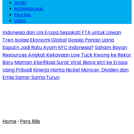
SPORT
INTERNASIONAL
Pers Rilis
VIDEO
Indonesia dan Uni Eropa Sepakati FTA untuk Lawan
Tren Isolasi Ekonomi Global
Gossip Panas! Liana
Saputri Jadi Ratu Ayam KFC Indonesia?
Saham Bayan
Resources Angkat Kekayaan Low Tuck Kwong ke Rekor
Baru
Maman Klarifikasi Surat Viral: Biaya Istri ke Eropa
Uang Pribadi
Kinerja Harita Nickel Moncer, Dividen dan
Emisi Sama-Sama Turun
Home
Pers Rilis
/