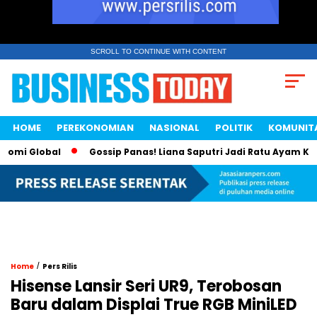
SCROLL TO CONTINUE WITH CONTENT
HOME
PEREKONOMIAN
NASIONAL
POLITIK
KOMUNIT
i Global
Gossip Panas! Liana Saputri Jadi Ratu Ayam KFC Ind
/
Home
Pers Rilis
Hisense Lansir Seri UR9, Terobosan
Baru dalam Displai True RGB MiniLED