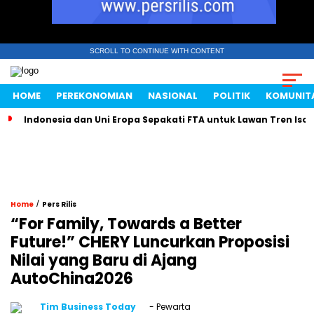
SCROLL TO CONTINUE WITH CONTENT
HOME
PEREKONOMIAN
NASIONAL
POLITIK
KOMUNIT
Indonesia dan Uni Eropa Sepakati FTA untuk Lawan Tren Isol
/
Home
Pers Rilis
“For Family, Towards a Better
Future!” CHERY Luncurkan Proposisi
Nilai yang Baru di Ajang
AutoChina2026
Tim Business Today
- Pewarta