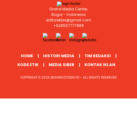
Graha Media Center,
Bogor - Indonesia
editorekbis@gmail.com
+628557777888
HOME
HISTORI MEDIA
TIM REDAKSI
KODE ETIK
MEDIA SIBER
KONTAK IKLAN
COPYRIGHT © 2026 BUSINESSTODAY.ID - ALL RIGHTS RESERVED