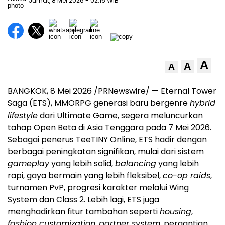
Jumat, 8 Mei 2026
- 02:16 WIB
A
A
A
BANGKOK
,
8 Mei 2026
/PRNewswire/ — Eternal Tower
Saga (ETS), MMORPG generasi baru bergenre
hybrid
lifestyle
dari Ultimate Game, segera meluncurkan
tahap Open Beta di Asia Tenggara pada 7 Mei 2026.
Sebagai penerus TeeTINY Online, ETS hadir dengan
berbagai peningkatan signifikan, mulai dari sistem
gameplay
yang lebih solid,
balancing
yang lebih
rapi, gaya bermain yang lebih fleksibel,
co-op raids
,
turnamen PvP, progresi karakter melalui Wing
System dan Class 2. Lebih lagi, ETS juga
menghadirkan fitur tambahan seperti
housing
,
fashion customization
,
partner system
, pergantian