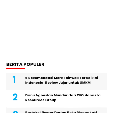
BERITA POPULER
5 Rekomendasi Merk Thinwall Terbaik di
Indonesia: Review Jujur untuk UMKM
Danu Agoeslan Mundur dari CEO Hanasta
Resources Group
Protokol Ekspor Durian Beku Disepakati,