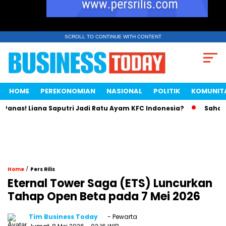
SCROLL TO CONTINUE WITH CONTENT
HOME
PEREKONOMIAN
NASIONAL
POLITIK
KOMUNIT
nas! Liana Saputri Jadi Ratu Ayam KFC Indonesia?
Saham Ba
/
Home
Pers Rilis
Eternal Tower Saga (ETS) Luncurkan
Tahap Open Beta pada 7 Mei 2026
Tim Business Today
- Pewarta