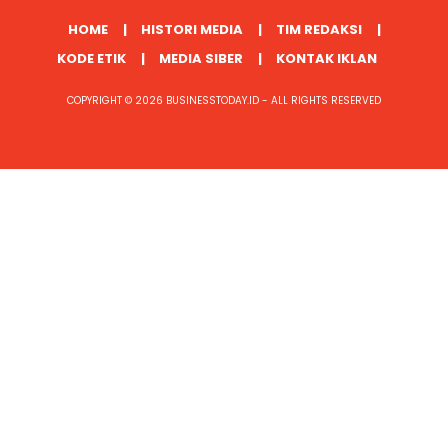
HOME
HISTORI MEDIA
TIM REDAKSI
KODE ETIK
MEDIA SIBER
KONTAK IKLAN
COPYRIGHT © 2026 BUSINESSTODAY.ID - ALL RIGHTS RESERVED