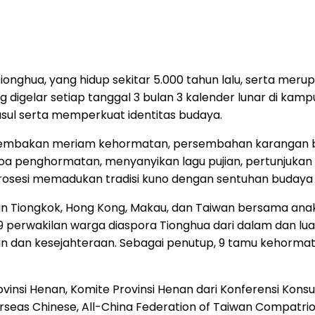
 Tionghua, yang hidup sekitar 5.000 tahun lalu, serta m
gelar setiap tanggal 3 bulan 3 kalender lunar di kampun
usul serta memperkuat identitas budaya.
ni tembakan meriam kehormatan, persembahan karangan bu
penghormatan, menyanyikan lagu pujian, pertunjukan m
 prosesi memadukan tradisi kuno dengan sentuhan budaya
ratan Tiongkok, Hong Kong, Makau, dan Taiwan bersama 
 19 perwakilan warga diaspora Tionghua dari dalam dan 
an dan kesejahteraan. Sebagai penutup, 9 tamu kehormat
nsi Henan, Komite Provinsi Henan dari Konferensi Konsulta
rseas Chinese, All-China Federation of Taiwan Compatriot