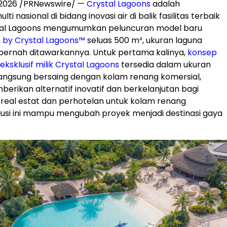
 2026
/PRNewswire/ —
Crystal Lagoons
adalah
i nasional di bidang inovasi air di balik fasilitas terbaik
ystal Lagoons mengumumkan peluncuran model baru
 by Crystal Lagoons™
seluas 500 m², ukuran laguna
 pernah ditawarkannya. Untuk pertama kalinya,
konsep
eksklusif milik Crystal Lagoons
tersedia dalam ukuran
angsung bersaing dengan kolam renang komersial,
erikan alternatif inovatif dan berkelanjutan bagi
eal estat dan perhotelan untuk kolam renang
Solusi ini mampu mengubah proyek menjadi destinasi gaya