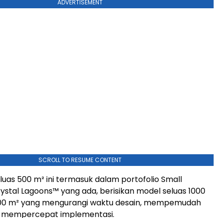
ADVERTISEMENT
SCROLL TO RESUME CONTENT
luas 500 m² ini termasuk dalam portofolio Small
ystal Lagoons™ yang ada, berisikan model seluas 1000
00 m² yang mengurangi waktu desain, mempemudah
an mempercepat implementasi.