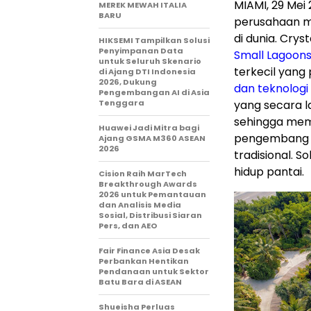
MIAMI
,
29 Mei
MEREK MEWAH ITALIA
BARU
perusahaan mult
di dunia. Cr
HIKSEMI Tampilkan Solusi
Penyimpanan Data
Small Lagoons
untuk Seluruh Skenario
terkecil yang
di Ajang DTI Indonesia
2026, Dukung
dan teknologi 
Pengembangan AI di Asia
Tenggara
yang secara l
sehingga memb
Huawei Jadi Mitra bagi
pengembang r
Ajang GSMA M360 ASEAN
2026
tradisional. 
hidup pantai.
Cision Raih MarTech
Breakthrough Awards
2026 untuk Pemantauan
dan Analisis Media
Sosial, Distribusi Siaran
Pers, dan AEO
Fair Finance Asia Desak
Perbankan Hentikan
Pendanaan untuk Sektor
Batu Bara di ASEAN
Shueisha Perluas