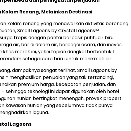
n pembeda dan peningkatan penjualan
 Kolam Renang, Melainkan Destinasi
an kolam renang yang menawarkan aktivitas berenang
 buatan, Small Lagoons by Crystal Lagoons™
rga tropis dengan pantai berpasir putih, air biru
hraga air, bar di dalam air, berbagai acara, dan inovasi
 khas merek ini, yakni tepian dangkal berbentuk L
terendam sebagai cara baru untuk menikmati air.
ng, dampaknya sangat terlihat. Small Lagoons by
ns™ menghasilkan penjualan yang tak tertandingi,
naikan premium harga, kecepatan penjualan, dan
 – sehingga teknologi ini dapat digunakan oleh hotel
ngunan hunian bertingkat menengah, proyek properti
 dan kawasan hunian yang sebelumnya tidak punya
 menghadirkan laguna.
stal Lagoons