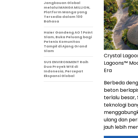
Jangkauan Global
melalui MANGA MILLION,
Platform Manga yang
Tersedia dalam 100
Bahasa
Haier Gandeng AO 1 Point
Slam, Buka Peluang bagi
Petenis Komunitas
Tampil di Ajang Grand
Slam
Crystal Lagoo
SUS ENVIRONMENT Raih
Lagoons™ Mod
Dua Proyek WtE di
Era
Indonesia, Percepat
Ekspansi Global
Berbeda deng
beton berlapis
terlalu besar
teknologi ban
menggabungka
ulang dan per
jauh lebih me