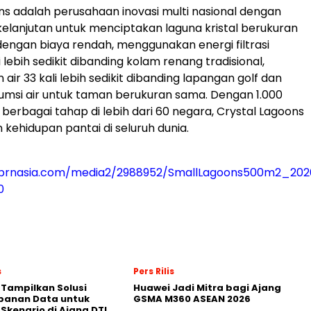
ns adalah perusahaan inovasi multi nasional dengan
kelanjutan untuk menciptakan laguna kristal berukuran
dengan biaya rendah, menggunakan energi filtrasi
i lebih sedikit dibanding kolam renang tradisional,
ir 33 kali lebih sedikit dibanding lapangan golf dan
umsi air untuk taman berukuran sama. Dengan 1.000
berbagai tahap di lebih dari 60 negara, Crystal Lagoons
kehidupan pantai di seluruh dunia.
.prnasia.com/media2/2988952/SmallLagoons500m2_
0
s
Pers Rilis
 Tampilkan Solusi
Huawei Jadi Mitra bagi Ajang
panan Data untuk
GSMA M360 ASEAN 2026
 Skenario di Ajang DTI