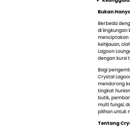
Keunggula
Bukan Hanya
Berbeda deng
di lingkungan
menciptakan su
kehijauan, ola
Lagoon Lounge
dengan kursi 
Bagi pengemba
Crystal Lagoo
mendorong ke
tingkat hunian
butik, pemba
multi fungsi,
pilihan untuk
Tentang Cry