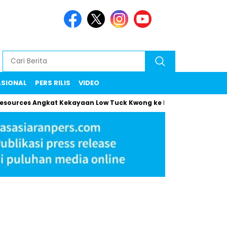
ASIONAL
PERS RILIS
VIDEO
es Angkat Kekayaan Low Tuck Kwong ke Rekor Baru
Maman Kl