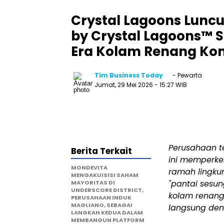
Crystal Lagoons Lunc
by Crystal Lagoons™ S
Era Kolam Renang Kom
Tim Business Today
- Pewarta
Jumat, 29 Mei 2026
- 15:27 WIB
Perusahaan te
Berita Terkait
ini memperken
MONDEVITA
ramah lingku
MENGAKUISISI SAHAM
"pantai sesu
MAYORITAS DI
UNDERSCORE DISTRICT,
kolam renang
PERUSAHAAN INDUK
MAGLIANO, SEBAGAI
langsung den
LANGKAH KEDUA DALAM
MEMBANGUN PLATFORM