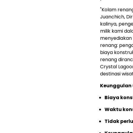
"Kolam renang
Juanchich, Dir
kalinya, pen
milik kami dal
menyediakan s
renang: peng
biaya konstru
renang diranc
Crystal Lago
destinasi wisat
Keunggulan 
Biaya kons
Waktu kons
Tidak perl