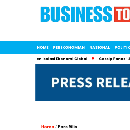
HOME
PEREKONOMIAN
NASIONAL
POLITIK
tuk Lawan Tren Isolasi Ekonomi Global
Gossip Panas! Liana S
Home
Pers Rilis
/