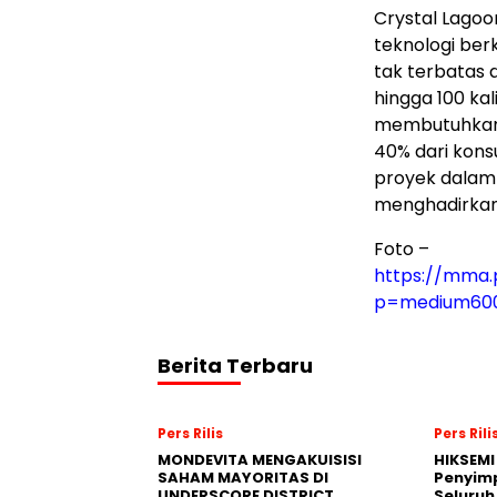
Crystal Lagoo
teknologi ber
tak terbatas 
hingga 100 kal
membutuhkan a
40% dari kons
proyek dalam 
menghadirkan 
Foto –
https://mma
p=medium60
Berita Terbaru
Pers Rilis
Pers Rili
MONDEVITA MENGAKUISISI
HIKSEMI
SAHAM MAYORITAS DI
Penyim
UNDERSCORE DISTRICT,
Seluruh